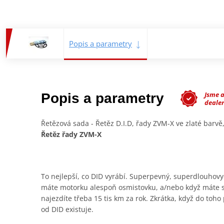
Popis a parametry
Jsme 
Popis a parametry
dealer
Řetězová sada - Řetěz D.I.D, řady ZVM-X ve zlaté barvě
Řetěz řady ZVM-X
To nejlepší, co DID vyrábí. Superpevný, superdlouhovydr
máte motorku alespoň osmistovku, a/nebo když máte sp
najezdíte třeba 15 tis km za rok. Zkrátka, když do toh
od DID existuje.