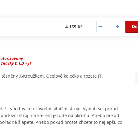
Do
4 155 Kč
autorizovaný
 značky D.I.D + JT
, těsněný X-Kroužkem. Ocelové kolečko a rozeta JT.
ží, vhodný i na závodní silniční stroje. Vyplatí se, pokud
ortovní stroj, na kterém jezdíte na okruhu. Anebo pokud
o pořádně šlapete. Anebo pokud prostě chcete to nejlepší, co