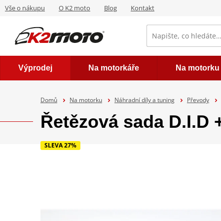
Vše o nákupu
O K2 moto
Blog
Kontakt
Výprodej
Na motorkáře
Na motorku
Domů
Na motorku
Náhradní díly a tuning
Převody
Řetězová sada D.I.D 
SLEVA 27%