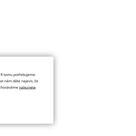
. K tomu potřebujeme
dat nám dáte najevo, že
 uchováváme
naleznete