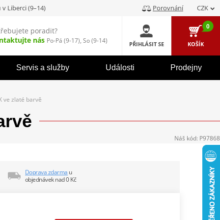
u
v Liberci (9–14)
Porovnání
CZK
0
třebujete poradit?
ntaktujte nás
Po-Pá (9-17), So (9-14)
PŘIHLÁSIT SE
KOŠÍK
Servis a služby
Události
Prodejny
X ve zlaté barvě
arvě
Náš kód:
P97868
Doprava zdarma
u
objednávek nad 0 Kč