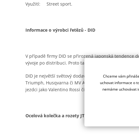
Využití: Street sport.
Informace o výrobci řetězů - DID
V případě firmy DID se přirozená japonská tendence do
vývoje po distribuci. Proto také samotná výroba zůstá
DID je největší světový dodavatel do prvovýroby moto
Chceme vám přinášet
Triumph, Husqvarna či MV Agusta. Jezdí na nich top t
uchovat informace o to
nemáme uchovávat in
jezdci jako Valentino Rossi či Jorge Lorenzo.
Ocelová kolečka a rozety JT