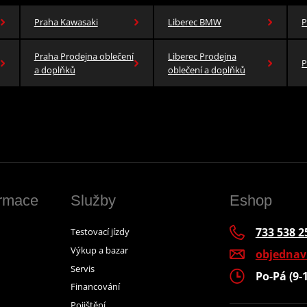
Praha Kawasaki
Liberec BMW
P
Praha Prodejna oblečení
Liberec Prodejna
P
a doplňků
oblečení a doplňků
ormace
Služby
Eshop
733 538 2
Testovací jízdy
Výkup a bazar
objedna
Servis
Po-Pá (9-
Financování
Pojištění