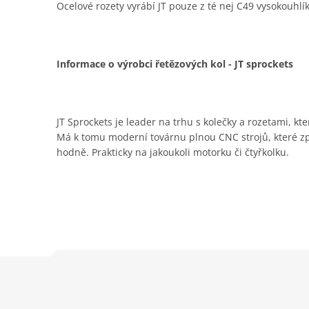
Ocelové rozety vyrábí JT pouze z té nej C49 vysokouhlí
Informace o výrobci řetězových kol - JT sprockets
JT Sprockets je leader na trhu s kolečky a rozetami, kt
Má k tomu moderní továrnu plnou CNC strojů, které zpra
hodně. Prakticky na jakoukoli motorku či čtyřkolku.