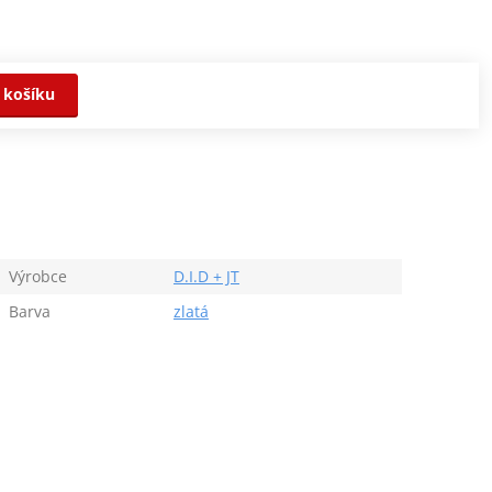
 košíku
Výrobce
D.I.D + JT
Barva
zlatá