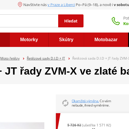
Navštivte nás
v Praze a Liberci
Po–Pá (9–18), a nově i
v sobot
Po
Hledat
Ko
Motorky
Skútry
Motobazar
Moto řetězy
Řetězové sady D.I.D + JT
Řetězová sada D.I.D + JT řady ZVM-
+ JT řady ZVM-X ve zlaté b
Okamžitá výměna.
Co vám
nebude, ihned vyměníme.
5 726 Kč
(ušetříte 1 571 Kč)