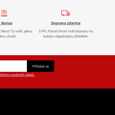
 Bonus
Doprava zdarma
Sleva? Ty volíš, jakou
S PPL Parcel Smart máš dopravu na
nu chceš!
každou objednávku ZDARMA.
Přihlásit se
íláním osobních údajů.