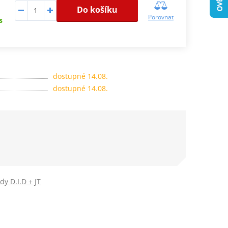
Do košíku
Porovnat
s
dostupné 14.08.
dostupné 14.08.
dy D.I.D + JT