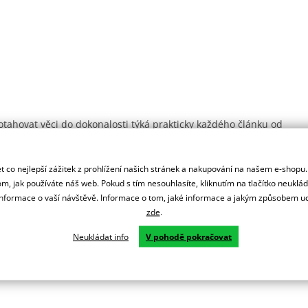
tahovat věci do dokonalosti týká prakticky každého článku od
vá v Japonsku a nepřesunula se nikam … jinam.
cyklů jako Honda, Yamaha, Suzuki, Kawasaki, Ducati, KTM,
 co nejlepší zážitek z prohlížení našich stránek a nakupování na našem e-shopu
ýmy napříč podniky jako Moto GP, FIM MX, Rallye Dakar a
m, jak používáte náš web. Pokud s tím nesouhlasíte, kliknutím na tlačítko neuklá
formace o vaší návštěvě. Informace o tom, jaké informace a jakým způsobem
zde
.
Neukládat info
V pohodě pokračovat