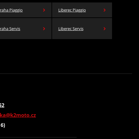
raha Piaggio
Liberec Piaggio
raha Servis
Liberec Servis
52
vka@k2moto.cz
16)