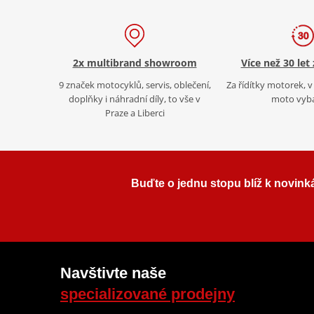
2x multibrand showroom
Více než 30 let
9 značek motocyklů, servis, oblečení,
Za řídítky motorek, v 
doplňky i náhradní díly, to vše v
moto vyb
Praze a Liberci
Buďte o jednu stopu blíž k novink
Navštivte naše
specializované prodejny