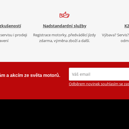
 zkušeností
Nadstandardní služby
K2
servisu i prodeji
Registrace motorky, předváděcí jízdy
Výbava? Servis? 
avení
zdarma, výměna zboží a další.
odmě
ám a akcím ze světa motorů.
Odběrem novinek souhlasím se zas