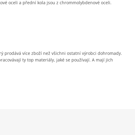
kové oceli a přední kola jsou z chrommolybdenové oceli.
erý prodává více zboží než všichni ostatní výrobci dohromady.
covávají ty top materiály, jaké se používají. A mají jich