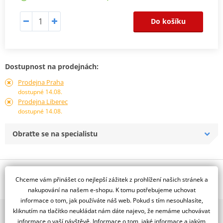
Do košíku
Dostupnost na prodejnách:
Prodejna Praha
dostupné 14.08.
Prodejna Liberec
dostupné 14.08.
Obraťte se na specialistu
Popis a parametry
Chceme vám přinášet co nejlepší zážitek z prohlížení našich stránek a
Jsme autorizovaný
nakupování na našem e-shopu. K tomu potřebujeme uchovat
dealer značky D.I.D + JT
informace o tom, jak používáte náš web. Pokud s tím nesouhlasíte,
kliknutím na tlačítko neukládat nám dáte najevo, že nemáme uchovávat
2x multibrand showroom
Řetězová sada - Řetěz D.I.D, řady ZVM-X ve zlaté barvě, těsněný X-
informace o vaší návštěvě. Informace o tom, jaké informace a jakým