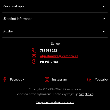
Informace o výrobci řetězových kol - JT sprockets
Vše o nákupu
Užitečné informace
JT Sprockets je leader na trhu s kolečky a rozetami, který prodává
více zboží než všichni ostatní výrobci dohromady. Má k tomu
Služby
moderní továrnu plnou CNC strojů, které zpracovávají ty top
materiály, jaké se používají. A mají jich hodně. Prakticky na
jakoukoli motorku či čtyřkolku.
Eshop
733 538 252
Výrobce
D.I.D + JT
objednavka@k2moto.cz
Po-Pá (9-16)
Barva
zlatá
Facebook
Instagram
Youtube
Copyright © 1993 - 2026 K2 moto s.r.o.
Všechna práva vyhrazena. Technicky zajišťuje
Simplia.cz
.
Přepnout na klasickou verzi