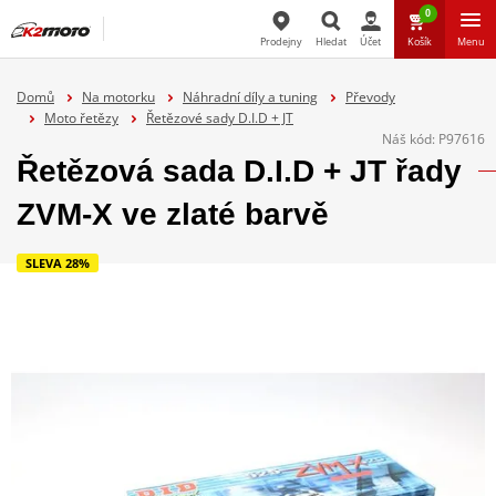
0
Prodejny
Hledat
Účet
Košík
Menu
Hledat
Domů
Na motorku
Náhradní díly a tuning
Převody
Moto řetězy
Řetězové sady D.I.D + JT
Náš kód:
P97616
Řetězová sada D.I.D + JT řady
ZVM-X ve zlaté barvě
SLEVA 28%