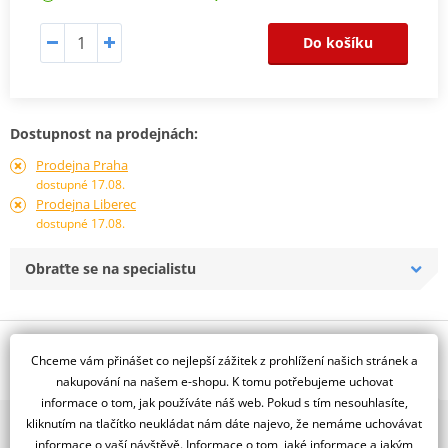
Do košíku
Dostupnost na prodejnách:
Prodejna Praha
dostupné 17.08.
Prodejna Liberec
dostupné 17.08.
Obraťte se na specialistu
Popis a parametry
Chceme vám přinášet co nejlepší zážitek z prohlížení našich stránek a
Jsme autorizovaný
nakupování na našem e-shopu. K tomu potřebujeme uchovat
dealer značky D.I.D + JT
informace o tom, jak používáte náš web. Pokud s tím nesouhlasíte,
kliknutím na tlačítko neukládat nám dáte najevo, že nemáme uchovávat
2x multibrand showroom
Řetězová sada - Řetěz D.I.D, řady ZVM-X ve zlaté barvě, těsněný X-
informace o vaší návštěvě. Informace o tom, jaké informace a jakým