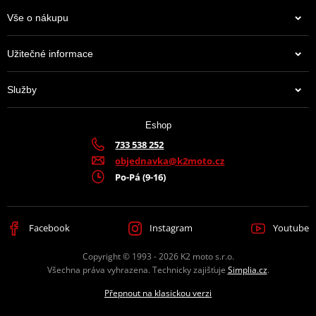
Informace o výrobci řetězových kol - JT sprockets
Vše o nákupu
Užitečné informace
JT Sprockets je leader na trhu s kolečky a rozetami, který prodává
více zboží než všichni ostatní výrobci dohromady. Má k tomu
Služby
moderní továrnu plnou CNC strojů, které zpracovávají ty top
materiály, jaké se používají. A mají jich hodně. Prakticky na
jakoukoli motorku či čtyřkolku.
Eshop
733 538 252
Výrobce
D.I.D + JT
objednavka@k2moto.cz
Po-Pá (9-16)
Barva
zlatá
Facebook
Instagram
Youtube
Copyright © 1993 - 2026 K2 moto s.r.o.
Všechna práva vyhrazena. Technicky zajišťuje
Simplia.cz
.
Přepnout na klasickou verzi