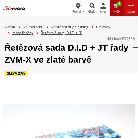
0
Prodejny
Hledat
Účet
Košík
Menu
Hledat
Domů
Na motorku
Náhradní díly a tuning
Převody
Moto řetězy
Řetězové sady D.I.D + JT
Náš kód:
P97588
Řetězová sada D.I.D + JT řady
ZVM-X ve zlaté barvě
SLEVA 27%