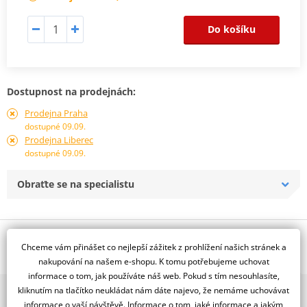
Do košíku
Dostupnost na prodejnách:
Prodejna Praha
dostupné 09.09.
Prodejna Liberec
dostupné 09.09.
Obraťte se na specialistu
Popis a parametry
Chceme vám přinášet co nejlepší zážitek z prohlížení našich stránek a
Jsme autorizovaný
nakupování na našem e-shopu. K tomu potřebujeme uchovat
dealer značky D.I.D + JT
informace o tom, jak používáte náš web. Pokud s tím nesouhlasíte,
kliknutím na tlačítko neukládat nám dáte najevo, že nemáme uchovávat
2x multibrand showroom
Řetězová sada - Řetěz D.I.D, řady VX2, těsněný X-Kroužkem.
informace o vaší návštěvě. Informace o tom, jaké informace a jakým