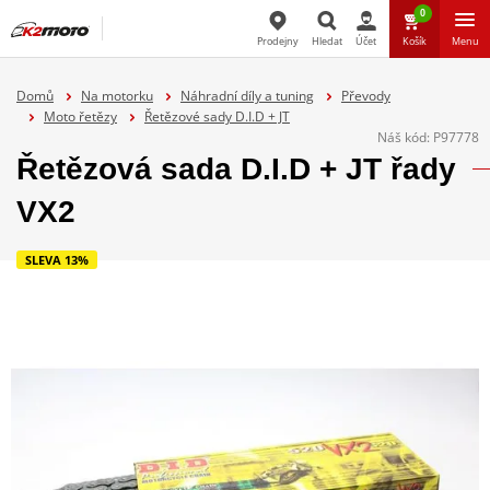
0
Prodejny
Hledat
Účet
Košík
Menu
Hledat
Domů
Na motorku
Náhradní díly a tuning
Převody
Moto řetězy
Řetězové sady D.I.D + JT
Náš kód:
P97778
Řetězová sada D.I.D + JT řady
VX2
SLEVA 13%