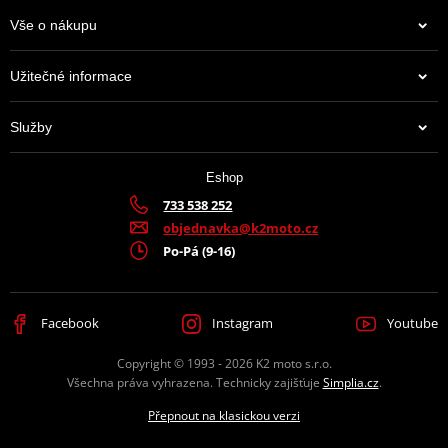
Vše o nákupu
JT Sprockets je leader na trhu s kolečky a rozetami, který prodává
Užitečné informace
více zboží než všichni ostatní výrobci dohromady. Má k tomu
moderní továrnu plnou CNC strojů, které zpracovávají ty top
Služby
materiály, jaké se používají. A mají jich hodně. Prakticky na
jakoukoli motorku či čtyřkolku.
Eshop
Výrobce
D.I.D + JT
733 538 252
objednavka@k2moto.cz
Barva
šedá
Po-Pá (9-16)
Facebook
Instagram
Youtube
Copyright © 1993 - 2026 K2 moto s.r.o.
Všechna práva vyhrazena. Technicky zajišťuje
Simplia.cz
.
Přepnout na klasickou verzi