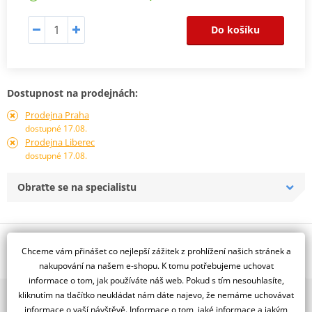
Do košíku
Dostupnost na prodejnách:
Prodejna Praha
dostupné 17.08.
Prodejna Liberec
dostupné 17.08.
Obraťte se na specialistu
Popis a parametry
Chceme vám přinášet co nejlepší zážitek z prohlížení našich stránek a
Jsme autorizovaný
nakupování na našem e-shopu. K tomu potřebujeme uchovat
dealer značky D.I.D + JT
informace o tom, jak používáte náš web. Pokud s tím nesouhlasíte,
kliknutím na tlačítko neukládat nám dáte najevo, že nemáme uchovávat
2x multibrand showroom
Řetězová sada - Řetěz D.I.D, řady VX, těsněný X-Kroužkem. Ocelové
informace o vaší návštěvě. Informace o tom, jaké informace a jakým