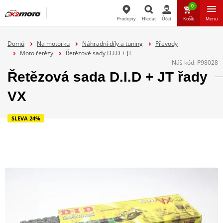
0
Prodejny
Hledat
Účet
Košík
Menu
Hledat
Domů
Na motorku
Náhradní díly a tuning
Převody
Moto řetězy
Řetězové sady D.I.D + JT
Náš kód:
P98028
Řetězová sada D.I.D + JT řady
VX
SLEVA 24%