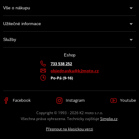
Vše o nákupu
JT Sprockets je leader na trhu s kolečky a rozetami, který prodává
Užitečné informace
více zboží než všichni ostatní výrobci dohromady. Má k tomu
moderní továrnu plnou CNC strojů, které zpracovávají ty top
Služby
materiály, jaké se používají. A mají jich hodně. Prakticky na
jakoukoli motorku či čtyřkolku.
Eshop
Výrobce
D.I.D + JT
733 538 252
objednavka@k2moto.cz
Barva
šedá
Po-Pá (9-16)
Facebook
Instagram
Youtube
Copyright © 1993 - 2026 K2 moto s.r.o.
Všechna práva vyhrazena. Technicky zajišťuje
Simplia.cz
.
Přepnout na klasickou verzi