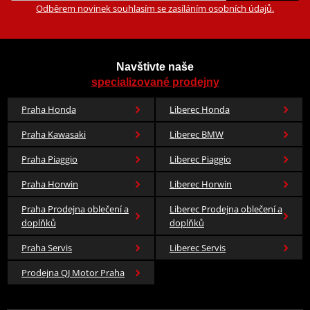
distribuci. Proto také samotná výroba zůstává v Japonsku a
Odběrem novinek souhlasím se zasíláním osobních údajů.
nepřesunula se nikam … jinam.
DID je největší světový dodavatel do prvovýroby motocyklů jako
Honda, Yamaha, Suzuki, Kawasaki, Ducati, KTM, Triumph,
Navštivte naše
Husqvarna či MV Agusta. Jezdí na nich top týmy napříč podniky
specializované prodejny
jako Moto GP, FIM MX, Rallye Dakar a jezdci jako Valentino Rossi či
Jorge Lorenzo.
Praha Honda
Liberec Honda
Praha Kawasaki
Liberec BMW
Praha Piaggio
Liberec Piaggio
Ocelová kolečka a rozety JT
Praha Horwin
Liberec Horwin
Praha Prodejna oblečení a
Liberec Prodejna oblečení a
doplňků
doplňků
Ocelové rozety vyrábí JT pouze z té nej C49 vysokouhlíkové oceli a
přední kola jsou z chrommolybdenové oceli.
Praha Servis
Liberec Servis
Prodejna QJ Motor Praha
Informace o výrobci řetězových kol - JT sprockets