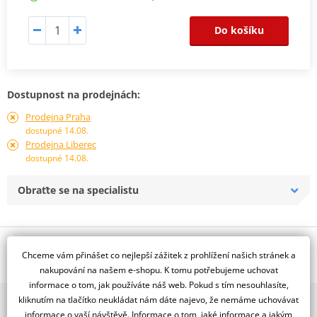
Do košíku
Dostupnost na prodejnách:
Prodejna Praha
dostupné 14.08.
Prodejna Liberec
dostupné 14.08.
Obraťte se na specialistu
Popis a parametry
Chceme vám přinášet co nejlepší zážitek z prohlížení našich stránek a
Jsme autorizovaný
nakupování na našem e-shopu. K tomu potřebujeme uchovat
dealer značky D.I.D + JT
informace o tom, jak používáte náš web. Pokud s tím nesouhlasíte,
kliknutím na tlačítko neukládat nám dáte najevo, že nemáme uchovávat
2x multibrand showroom
Řetězová sada - Řetěz D.I.D, řady VX, těsněný X-Kroužkem. Ocelové
informace o vaší návštěvě. Informace o tom, jaké informace a jakým