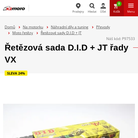
0
Prodejny
Hledat
Účet
Košík
Menu
Hledat
Domů
Na motorku
Náhradní díly a tuning
Převody
Moto řetězy
Řetězové sady D.I.D + JT
Náš kód:
P97533
Řetězová sada D.I.D + JT řady
VX
SLEVA 24%