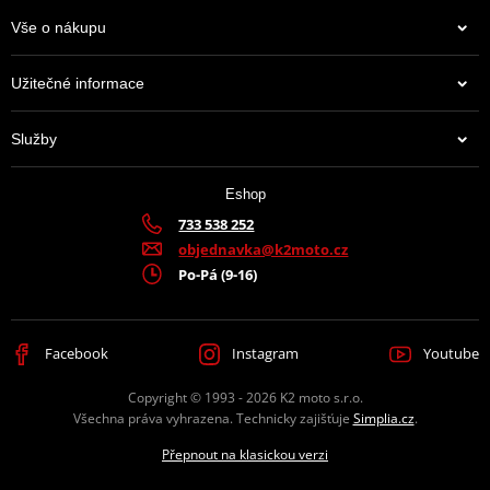
Vše o nákupu
JT Sprockets je leader na trhu s kolečky a rozetami, který prodává
Užitečné informace
více zboží než všichni ostatní výrobci dohromady. Má k tomu
moderní továrnu plnou CNC strojů, které zpracovávají ty top
Služby
materiály, jaké se používají. A mají jich hodně. Prakticky na
jakoukoli motorku či čtyřkolku.
Eshop
Výrobce
D.I.D + JT
733 538 252
objednavka@k2moto.cz
Barva
šedá
Po-Pá (9-16)
Facebook
Instagram
Youtube
Copyright © 1993 - 2026 K2 moto s.r.o.
Všechna práva vyhrazena. Technicky zajišťuje
Simplia.cz
.
Přepnout na klasickou verzi