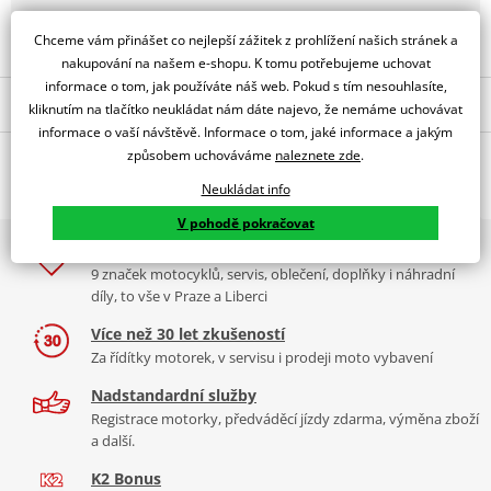
Obraťte se na specialistu
Chceme vám přinášet co nejlepší zážitek z prohlížení našich stránek a
nakupování na našem e-shopu. K tomu potřebujeme uchovat
informace o tom, jak používáte náš web. Pokud s tím nesouhlasíte,
Popis a parametry
kliknutím na tlačítko neukládat nám dáte najevo, že nemáme uchovávat
informace o vaší návštěvě. Informace o tom, jaké informace a jakým
Jsme autorizovaný
způsobem uchováváme
naleznete zde
.
O výrobci
dealer značky PUIG
Neukládat info
SIDE STAND FOOT ENLARGER DUCATI C/BLACK
V pohodě pokračovat
PUIG byl založen v roce 1964 ve Španělsku. Vyrábí se ve městě
2x multibrand showroom
Tabulka velikostí
Granollers poblíž Barcelony na ploše 8 000 m² v objektu, který se
9 značek motocyklů, servis, oblečení, doplňky i náhradní
dělí na 3 části: komerční, odlitkovou a kovových součástek. Již 40
Jak se změřit
díly, to vše v Praze a Liberci
let se účastní nejslavnějších závodů motocyklů po celém světě. V
Co když mi to nebude
naší nabídce naleznete doplňky a příslušenství například: plexi,
Více než 30 let zkušeností
padací protektory a mnoho dalšího.
Za řídítky motorek, v servisu i prodeji moto vybavení
Nadstandardní služby
Zobrazit všechny produkty
značky PUIG
Registrace motorky, předváděcí jízdy zdarma, výměna zboží
a další.
K2 Bonus