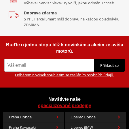
Výbava? Servis? Sleva? Ty volíš, jakou odměnu chceš!
Doprava zdarma
S PPL Parcel Smart máš dopravu na každou objednávku
ZDARMA.
Buďte o jednu stopu blíž k novinkám a akcím ze světa
motorů.
Přihlásit se
Odběrem novinek souhlasím se zasíláním osobních údajů.
Navštivte naše
specializované prodejny
Praha Honda
Liberec Honda
Praha Kawasaki
Liberec BMW