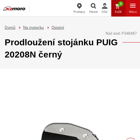
0
Prodejny
Hledat
Účet
Košík
Menu
Hledat
Domů
Na motorku
Ostatní
Náš kód:
P348487
Prodloužení stojánku PUIG
20208N černý