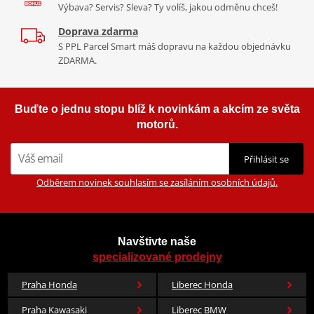
Výbava? Servis? Sleva? Ty volíš, jakou odměnu chceš!
Doprava zdarma
S PPL Parcel Smart máš dopravu na každou objednávku
ZDARMA.
Buďte o jednu stopu blíž k novinkám a akcím ze světa
motorů.
Přihlásit se
Odběrem novinek souhlasím se zasíláním osobních údajů.
Navštivte naše
specializované prodejny
Praha Honda
Liberec Honda
Praha Kawasaki
Liberec BMW