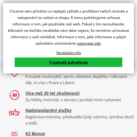
Obraťte se na specialistu
Chceme vám přinášet co nejlepší zážitek z prohlížení našich stránek a
nakupování na našem e-shopu. K tomu potřebujeme uchovat
informace o tom, jak používáte náš web. Pokud s tím nesouhlasíte,
Popis a parametry
kliknutím na tlačítko neukládat nám dáte najevo, že nemáme uchovávat
informace o vaší návštěvě. Informace o tom, jaké informace a jakým
Jsme autorizovaný
způsobem uchováváme
naleznete zde
.
O výrobci
dealer značky PUIG
Neukládat info
Kickstand Extension KTM 790 ADVENTURE/R 19'-20'
V pohodě pokračovat
PUIG byl založen v roce 1964 ve Španělsku. Vyrábí se ve městě
2x multibrand showroom
Tabulka velikostí
Granollers poblíž Barcelony na ploše 8 000 m² v objektu, který se
9 značek motocyklů, servis, oblečení, doplňky i náhradní
dělí na 3 části: komerční, odlitkovou a kovových součástek. Již 40
Jak se změřit
díly, to vše v Praze a Liberci
let se účastní nejslavnějších závodů motocyklů po celém světě. V
Co když mi to nebude
naší nabídce naleznete doplňky a příslušenství například: plexi,
Více než 30 let zkušeností
padací protektory a mnoho dalšího.
Za řídítky motorek, v servisu i prodeji moto vybavení
mounting instructions
PDF
Nadstandardní služby
Zobrazit všechny produkty
značky PUIG
Registrace motorky, předváděcí jízdy zdarma, výměna zboží
a další.
K2 Bonus