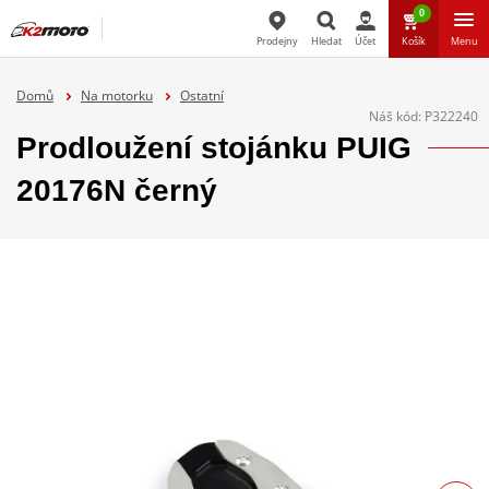
0
Prodejny
Hledat
Účet
Košík
Menu
Hledat
Domů
Na motorku
Ostatní
Náš kód:
P322240
Prodloužení stojánku PUIG
20176N černý