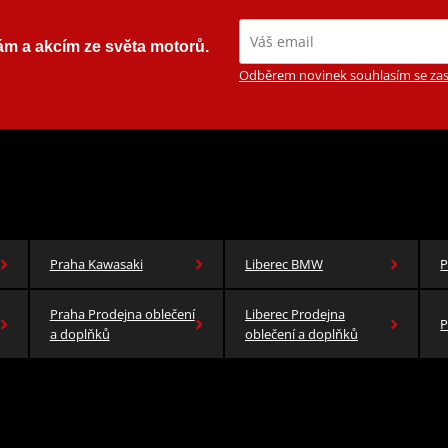
ám a akcím ze světa motorů.
Odběrem novinek souhlasím se zas
Praha Kawasaki
Liberec BMW
P
Praha Prodejna oblečení
Liberec Prodejna
P
a doplňků
oblečení a doplňků