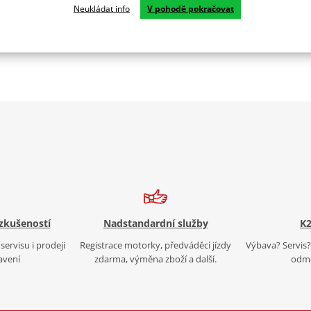
Neukládat info
V pohodě pokračovat
 zkušeností
Nadstandardní služby
K2
servisu i prodeji
Registrace motorky, předváděcí jízdy
Výbava? Servis? 
avení
zdarma, výměna zboží a další.
odmě