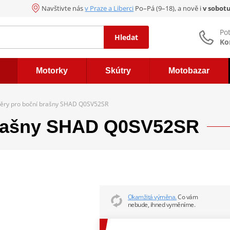
Navštivte nás
v Praze a Liberci
Po–Pá (9–18), a nově i
v sobot
Po
Hledat
Ko
Motorky
Skútry
Motobazar
ěry pro boční brašny SHAD Q0SV52SR
brašny SHAD Q0SV52SR
Okamžitá výměna.
Co vám
nebude, ihned vyměníme.