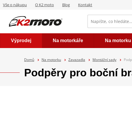
Vše o nákupu
O K2 moto
Blog
Kontakt
Výprodej
Na motorkáře
Na motorku
Domů
Na motorku
Zavazadla
Montážní sady
Podp
Podpěry pro boční 