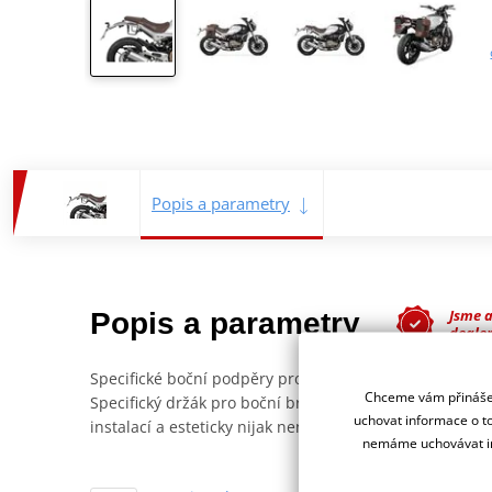
Popis a parametry
Jsme 
Popis a parametry
deale
Specifické boční podpěry pro boční brašny SR38
Chceme vám přinášet
Specifický držák pro boční brašny
SR38 CAFE RACER
, 
uchovat informace o to
instalací a esteticky nijak nenarušuje vzhled motorky.
nemáme uchovávat in