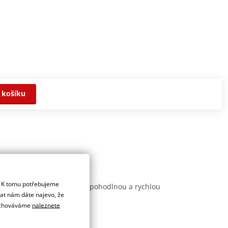
 košíku
. K tomu potřebujeme
šek. Vyznačuje se především pohodlnou a rychlou
dat nám dáte najevo, že
 uchováváme
naleznete