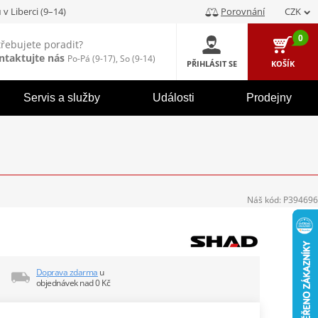
u
v Liberci (9–14)
Porovnání
CZK
0
třebujete poradit?
ntaktujte nás
Po-Pá (9-17), So (9-14)
PŘIHLÁSIT SE
KOŠÍK
Servis a služby
Události
Prodejny
Náš kód:
P394696
Doprava zdarma
u
objednávek nad 0 Kč