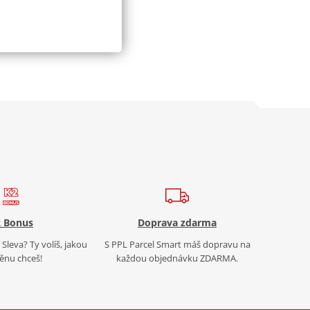
 Bonus
Doprava zdarma
Sleva? Ty volíš, jakou
S PPL Parcel Smart máš dopravu na
nu chceš!
každou objednávku ZDARMA.