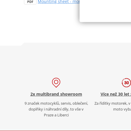
Mounting sheet - montážní list
PDF
2x multibrand showroom
Více než 30 let
9 značek motocyklů, servis, oblečení,
Za řídítky motorek, v 
doplňky i náhradní díly, to vše v
moto vyb
Praze a Liberci