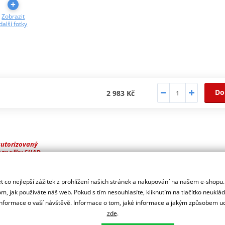
Zobrazit
další fotky
Do
2 983 Kč
autorizovaný
r značky SHAD
 co nejlepší zážitek z prohlížení našich stránek a nakupování na našem e-shopu
který nabízí větší bezpečnost a odolnost při používání bočních ta
m, jak používáte náš web. Pokud s tím nesouhlasíte, kliknutím na tlačítko neuklá
formace o vaší návštěvě. Informace o tom, jaké informace a jakým způsobem
zde
.