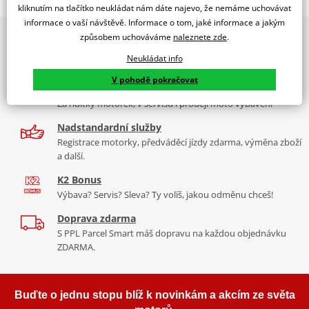
WINDSHIELD MOD.. UP&DOWN ER6N 12'C/SMOKE
kliknutím na tlačítko neukládat nám dáte najevo, že nemáme uchovávat
informace o vaší návštěvě. Informace o tom, jaké informace a jakým
PUIG byl založen v roce 1964 ve Španělsku. Vyrábí se ve městě
2x multibrand showroom
způsobem uchováváme
naleznete zde
.
Tabulka velikostí
Granollers poblíž Barcelony na ploše 8 000 m² v objektu, který se
9 značek motocyklů, servis, oblečení, doplňky i náhradní
dělí na 3 části: komerční, odlitkovou a kovových součástek. Již 40
Neukládat info
Jak se změřit
díly, to vše v Praze a Liberci
let se účastní nejslavnějších závodů motocyklů po celém světě. V
V pohodě pokračovat
Co když mi to nebude
naší nabídce naleznete doplňky a příslušenství například: plexi,
Více než 30 let zkušeností
padací protektory a mnoho dalšího.
Za řídítky motorek, v servisu i prodeji moto vybavení
Homologation
PDF
Nadstandardní služby
Zobrazit všechny produkty
značky PUIG
Registrace motorky, předváděcí jízdy zdarma, výměna zboží
a další.
K2 Bonus
Výbava? Servis? Sleva? Ty volíš, jakou odměnu chceš!
Doprava zdarma
S PPL Parcel Smart máš dopravu na každou objednávku
ZDARMA.
Buďte o jednu stopu blíž k novinkám a akcím ze světa