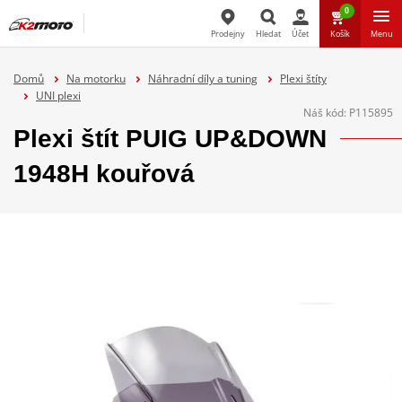
0
Prodejny
Hledat
Účet
Košík
Menu
Hledat
Domů
Na motorku
Náhradní díly a tuning
Plexi štíty
UNI plexi
Náš kód:
P115895
Plexi štít PUIG UP&DOWN
1948H kouřová