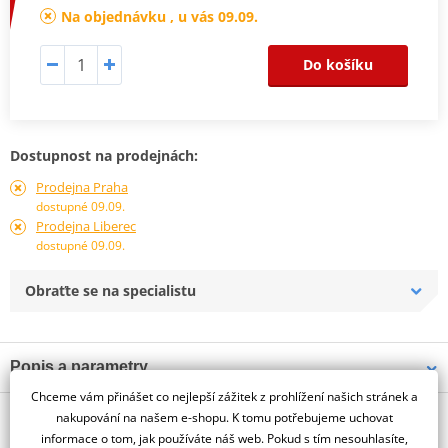
Na objednávku , u vás 09.09.
Do košíku
Dostupnost na prodejnách:
Prodejna Praha
dostupné 09.09.
Prodejna Liberec
dostupné 09.09.
Obraťte se na specialistu
Popis a parametry
Chceme vám přinášet co nejlepší zážitek z prohlížení našich stránek a
Jsme autorizovaný
O výrobci
dealer značky PUIG
nakupování na našem e-shopu. K tomu potřebujeme uchovat
informace o tom, jak používáte náš web. Pokud s tím nesouhlasíte,