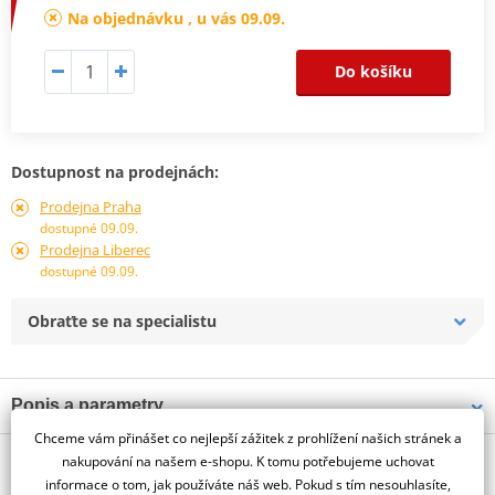
Na objednávku , u vás 09.09.
Do košíku
Dostupnost na prodejnách:
Prodejna Praha
dostupné 09.09.
Prodejna Liberec
dostupné 09.09.
Obraťte se na specialistu
Popis a parametry
Chceme vám přinášet co nejlepší zážitek z prohlížení našich stránek a
Jsme autorizovaný
O výrobci
dealer značky PUIG
nakupování na našem e-shopu. K tomu potřebujeme uchovat
informace o tom, jak používáte náš web. Pokud s tím nesouhlasíte,