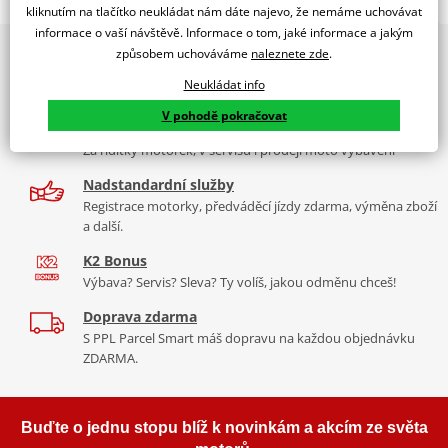
WINDSHIELD TRAFFIC SYM HD2 125/200I C/CLEAR
kliknutím na tlačítko neukládat nám dáte najevo, že nemáme uchovávat
informace o vaší návštěvě. Informace o tom, jaké informace a jakým
PUIG byl založen v roce 1964 ve Španělsku. Vyrábí se ve městě
2x multibrand showroom
způsobem uchováváme
naleznete zde
.
Tabulka velikostí
Granollers poblíž Barcelony na ploše 8 000 m² v objektu, který se
9 značek motocyklů, servis, oblečení, doplňky i náhradní
dělí na 3 části: komerční, odlitkovou a kovových součástek. Již 40
Neukládat info
Jak se změřit
díly, to vše v Praze a Liberci
let se účastní nejslavnějších závodů motocyklů po celém světě. V
V pohodě pokračovat
Co když mi to nebude
naší nabídce naleznete doplňky a příslušenství například: plexi,
Více než 30 let zkušeností
padací protektory a mnoho dalšího.
Za řídítky motorek, v servisu i prodeji moto vybavení
Homologation
PDF
Nadstandardní služby
Mounting tips
Zobrazit všechny produkty
značky PUIG
PDF
Registrace motorky, předváděcí jízdy zdarma, výměna zboží
a další.
K2 Bonus
Výbava? Servis? Sleva? Ty volíš, jakou odměnu chceš!
Doprava zdarma
S PPL Parcel Smart máš dopravu na každou objednávku
ZDARMA.
Buďte o jednu stopu blíž k novinkám a akcím ze světa