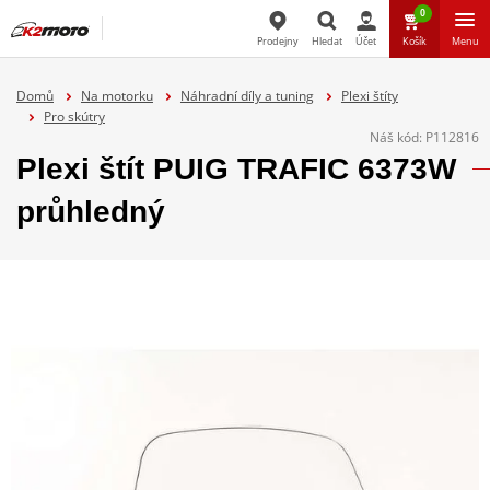
0
Prodejny
Hledat
Účet
Košík
Menu
Hledat
Domů
Na motorku
Náhradní díly a tuning
Plexi štíty
Pro skútry
Náš kód:
P112816
Plexi štít PUIG TRAFIC 6373W
průhledný