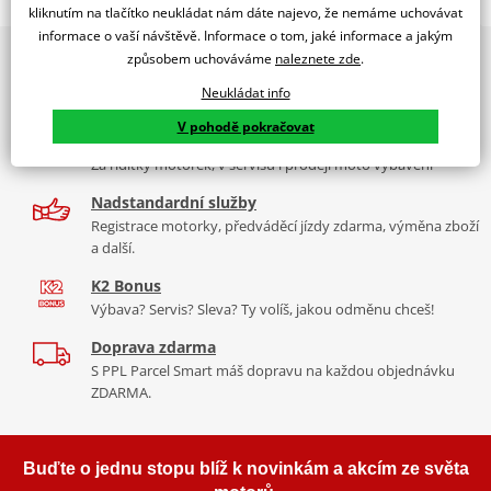
WINDSHIELD TRAFFIC SYM HD2 125/200I C/LIGHT SMOKE
kliknutím na tlačítko neukládat nám dáte najevo, že nemáme uchovávat
informace o vaší návštěvě. Informace o tom, jaké informace a jakým
PUIG byl založen v roce 1964 ve Španělsku. Vyrábí se ve městě
2x multibrand showroom
způsobem uchováváme
naleznete zde
.
Tabulka velikostí
Granollers poblíž Barcelony na ploše 8 000 m² v objektu, který se
9 značek motocyklů, servis, oblečení, doplňky i náhradní
dělí na 3 části: komerční, odlitkovou a kovových součástek. Již 40
Neukládat info
Jak se změřit
díly, to vše v Praze a Liberci
let se účastní nejslavnějších závodů motocyklů po celém světě. V
V pohodě pokračovat
Co když mi to nebude
naší nabídce naleznete doplňky a příslušenství například: plexi,
Více než 30 let zkušeností
padací protektory a mnoho dalšího.
Za řídítky motorek, v servisu i prodeji moto vybavení
Homologation
PDF
Nadstandardní služby
Mounting tips
Zobrazit všechny produkty
značky PUIG
PDF
Registrace motorky, předváděcí jízdy zdarma, výměna zboží
a další.
K2 Bonus
Výbava? Servis? Sleva? Ty volíš, jakou odměnu chceš!
Doprava zdarma
S PPL Parcel Smart máš dopravu na každou objednávku
ZDARMA.
Buďte o jednu stopu blíž k novinkám a akcím ze světa