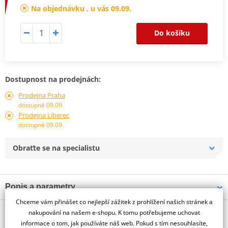
Na objednávku , u vás 09.09.
Do košíku
Dostupnost na prodejnách:
Prodejna Praha
dostupné 09.09.
Prodejna Liberec
dostupné 09.09.
Obraťte se na specialistu
Popis a parametry
Chceme vám přinášet co nejlepší zážitek z prohlížení našich stránek a
Jsme autorizovaný
O výrobci
dealer značky PUIG
nakupování na našem e-shopu. K tomu potřebujeme uchovat
informace o tom, jak používáte náš web. Pokud s tím nesouhlasíte,