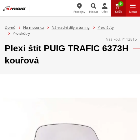
0
Prodejny
Hledat
Účet
Košík
Menu
Hledat
Domů
Na motorku
Náhradní díly a tuning
Plexi štíty
Pro skútry
Náš kód:
P112815
Plexi štít PUIG TRAFIC 6373H
kouřová