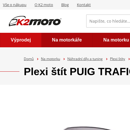
Vše o nákupu
O K2 moto
Blog
Kontakt
Výprodej
Na motorkáře
Na motorku
Domů
Na motorku
Náhradní díly a tuning
Plexi štíty
Plexi štít PUIG TRAF