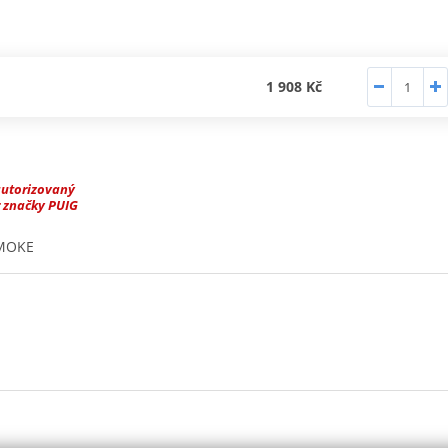
1 908 Kč
autorizovaný
 značky PUIG
SMOKE