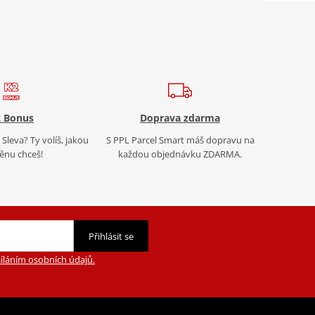
 Bonus
Doprava zdarma
Sleva? Ty volíš, jakou
S PPL Parcel Smart máš dopravu na
nu chceš!
každou objednávku ZDARMA.
Přihlásit se
íláním osobních údajů.