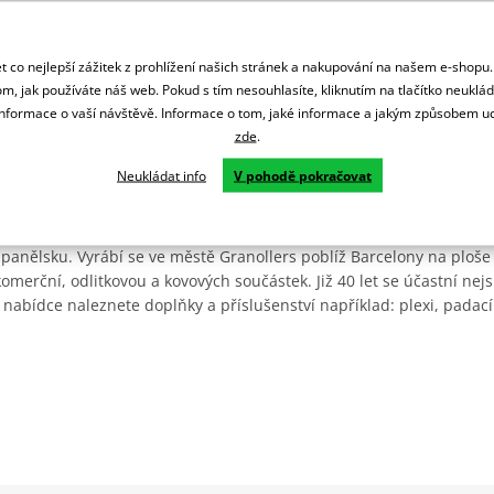
 co nejlepší zážitek z prohlížení našich stránek a nakupování na našem e-shopu
m, jak používáte náš web. Pokud s tím nesouhlasíte, kliknutím na tlačítko neuklá
formace o vaší návštěvě. Informace o tom, jaké informace a jakým způsobem
zde
.
Neukládat info
V pohodě pokračovat
Španělsku. Vyrábí se ve městě Granollers poblíž Barcelony na ploše
: komerční, odlitkovou a kovových součástek. Již 40 let se účastní ne
 nabídce naleznete doplňky a příslušenství například: plexi, padací