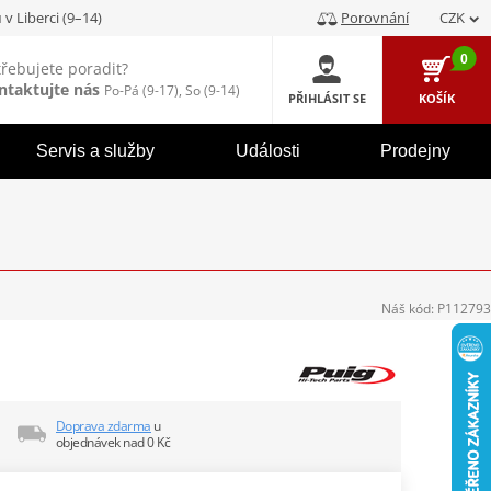
u
v Liberci (9–14)
Porovnání
CZK
0
třebujete poradit?
ntaktujte nás
Po-Pá (9-17), So (9-14)
PŘIHLÁSIT SE
KOŠÍK
Servis a služby
Události
Prodejny
Náš kód:
P112793
Doprava zdarma
u
objednávek nad 0 Kč