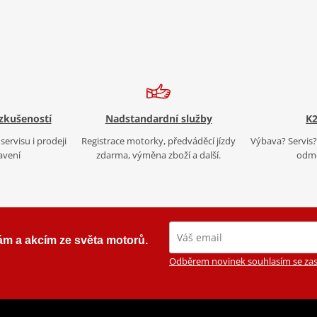
 zkušeností
Nadstandardní služby
K2
servisu i prodeji
Registrace motorky, předváděcí jízdy
Výbava? Servis? 
avení
zdarma, výměna zboží a další.
odmě
ám a akcím ze světa motorů.
Odběrem novinek souhlasím se zas