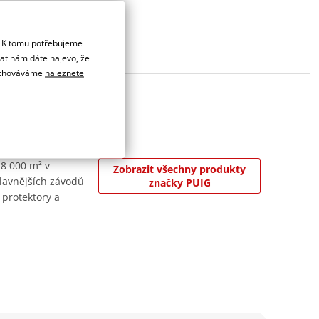
. K tomu potřebujeme
dat nám dáte najevo, že
 uchováváme
naleznete
 8 000 m² v
Zobrazit všechny produkty
jslavnějších závodů
značky PUIG
 protektory a