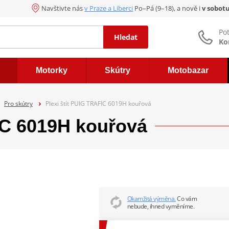
Navštivte nás
v Praze a Liberci
Po–Pá (9–18), a nově i
v sobot
Po
Hledat
Ko
Motorky
Skútry
Motobazar
Pro skútry
Plexi štít PUIG TRAFIC 6019H kouřová
IC 6019H kouřová
Okamžitá výměna.
Co vám
nebude, ihned vyměníme.