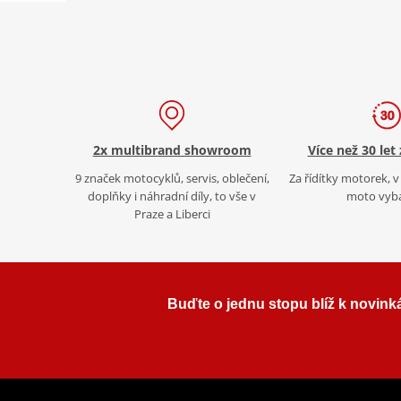
2x multibrand showroom
Více než 30 let
9 značek motocyklů, servis, oblečení,
Za řídítky motorek, v 
doplňky i náhradní díly, to vše v
moto vyb
Praze a Liberci
Buďte o jednu stopu blíž k novink