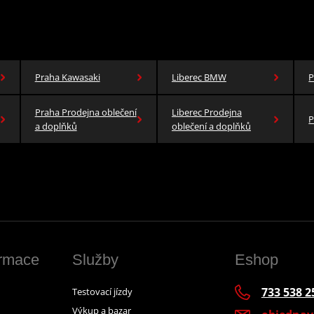
Praha Kawasaki
Liberec BMW
P
Praha Prodejna oblečení
Liberec Prodejna
P
a doplňků
oblečení a doplňků
ormace
Služby
Eshop
733 538 2
Testovací jízdy
Výkup a bazar