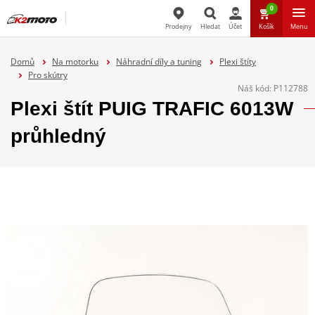
0
Prodejny
Hledat
Účet
Košík
Menu
Hledat
Domů
Na motorku
Náhradní díly a tuning
Plexi štíty
Pro skútry
Náš kód:
P112788
Plexi štít PUIG TRAFIC 6013W
průhledný