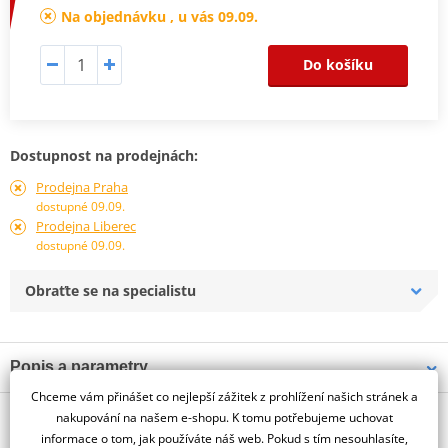
Na objednávku , u vás 09.09.
Do košíku
Dostupnost na prodejnách:
Prodejna Praha
dostupné 09.09.
Prodejna Liberec
dostupné 09.09.
Obraťte se na specialistu
Popis a parametry
Chceme vám přinášet co nejlepší zážitek z prohlížení našich stránek a
Jsme autorizovaný
O výrobci
dealer značky PUIG
nakupování na našem e-shopu. K tomu potřebujeme uchovat
informace o tom, jak používáte náš web. Pokud s tím nesouhlasíte,