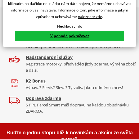
WINDS. TRAFIC AGILITY CITY 50/125/150/200I
kliknutím na tlačítko neukládat nám dáte najevo, že nemáme uchovávat
informace o vaší návštěvě. Informace o tom, jaké informace a jakým
PUIG byl založen v roce 1964 ve Španělsku. Vyrábí se ve městě
2x multibrand showroom
způsobem uchováváme
naleznete zde
.
Tabulka velikostí
Granollers poblíž Barcelony na ploše 8 000 m² v objektu, který se
9 značek motocyklů, servis, oblečení, doplňky i náhradní
dělí na 3 části: komerční, odlitkovou a kovových součástek. Již 40
Neukládat info
Jak se změřit
díly, to vše v Praze a Liberci
let se účastní nejslavnějších závodů motocyklů po celém světě. V
V pohodě pokračovat
Co když mi to nebude
naší nabídce naleznete doplňky a příslušenství například: plexi,
Více než 30 let zkušeností
padací protektory a mnoho dalšího.
Za řídítky motorek, v servisu i prodeji moto vybavení
Homologation
PDF
Nadstandardní služby
Mounting tips
Zobrazit všechny produkty
značky PUIG
PDF
Registrace motorky, předváděcí jízdy zdarma, výměna zboží
a další.
K2 Bonus
Výbava? Servis? Sleva? Ty volíš, jakou odměnu chceš!
Doprava zdarma
S PPL Parcel Smart máš dopravu na každou objednávku
ZDARMA.
Buďte o jednu stopu blíž k novinkám a akcím ze světa