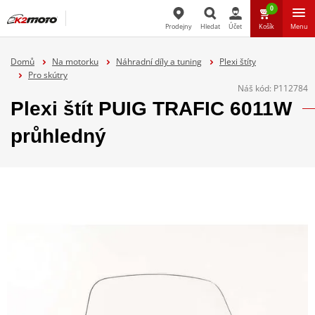
0
Prodejny
Hledat
Účet
Košík
Menu
Hledat
Domů
Na motorku
Náhradní díly a tuning
Plexi štíty
Pro skútry
Náš kód:
P112784
Plexi štít PUIG TRAFIC 6011W
průhledný