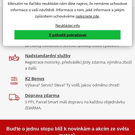
WINDSHIELD MOD.TRAFFIC SR MOTARD 12'-17' C/CLEAR
kliknutím na tlačítko neukládat nám dáte najevo, že nemáme uchovávat
informace o vaší návštěvě. Informace o tom, jaké informace a jakým
PUIG byl založen v roce 1964 ve Španělsku. Vyrábí se ve městě
2x multibrand showroom
způsobem uchováváme
naleznete zde
.
Tabulka velikostí
Granollers poblíž Barcelony na ploše 8 000 m² v objektu, který se
9 značek motocyklů, servis, oblečení, doplňky i náhradní
dělí na 3 části: komerční, odlitkovou a kovových součástek. Již 40
Neukládat info
Jak se změřit
díly, to vše v Praze a Liberci
let se účastní nejslavnějších závodů motocyklů po celém světě. V
V pohodě pokračovat
Co když mi to nebude
naší nabídce naleznete doplňky a příslušenství například: plexi,
Více než 30 let zkušeností
padací protektory a mnoho dalšího.
Za řídítky motorek, v servisu i prodeji moto vybavení
Homologation
PDF
Nadstandardní služby
Mounting tips
Zobrazit všechny produkty
značky PUIG
PDF
Registrace motorky, předváděcí jízdy zdarma, výměna zboží
a další.
K2 Bonus
Výbava? Servis? Sleva? Ty volíš, jakou odměnu chceš!
Doprava zdarma
S PPL Parcel Smart máš dopravu na každou objednávku
ZDARMA.
Buďte o jednu stopu blíž k novinkám a akcím ze světa