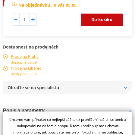
Na objednávku , u vás 09.09.
Do košíku
Dostupnost na prodejnách:
Prodejna Praha
dostupné 09.09.
Prodejna Liberec
dostupné 09.09.
Obraťte se na specialistu
Popis a parametry
Chceme vám přinášet co nejlepší zážitek z prohlížení našich stránek a
Jsme autorizovaný
O výrobci
dealer značky PUIG
nakupování na našem e-shopu. K tomu potřebujeme uchovat
informace o tom, jak používáte náš web. Pokud s tím nesouhlasíte,