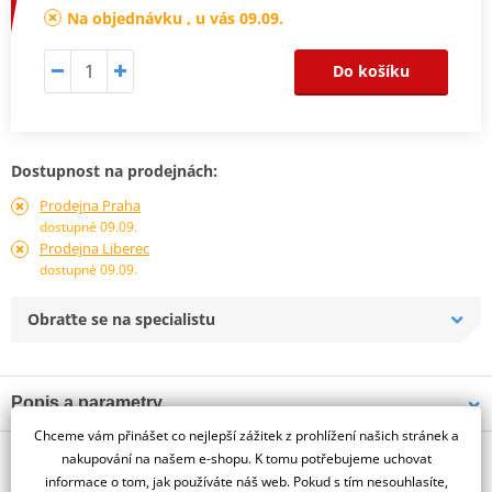
Na objednávku , u vás 09.09.
Do košíku
Dostupnost na prodejnách:
Prodejna Praha
dostupné 09.09.
Prodejna Liberec
dostupné 09.09.
Obraťte se na specialistu
Popis a parametry
Chceme vám přinášet co nejlepší zážitek z prohlížení našich stránek a
Jsme autorizovaný
O výrobci
dealer značky PUIG
nakupování na našem e-shopu. K tomu potřebujeme uchovat
informace o tom, jak používáte náš web. Pokud s tím nesouhlasíte,