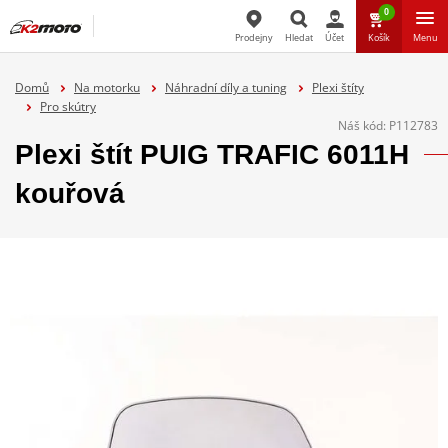
0
Prodejny
Hledat
Účet
Košík
Menu
Hledat
Domů
Na motorku
Náhradní díly a tuning
Plexi štíty
Pro skútry
Náš kód:
P112783
Plexi štít PUIG TRAFIC 6011H
kouřová