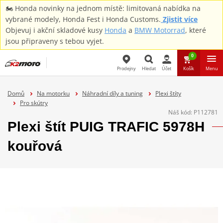
🏍️ Honda novinky na jednom místě: limitovaná nabídka na
vybrané modely, Honda Fest i Honda Customs.
Zjistit více
Objevuj i akční skladové kusy
Honda
a
BMW Motorrad
, které
jsou připraveny s tebou vyjet.
0
Prodejny
Hledat
Účet
Košík
Menu
Hledat
Domů
Na motorku
Náhradní díly a tuning
Plexi štíty
Pro skútry
Náš kód:
P112781
Plexi štít PUIG TRAFIC 5978H
kouřová