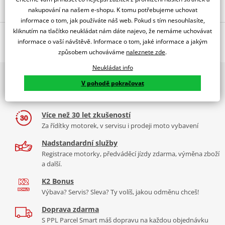
Popis a parametry
nakupování na našem e-shopu. K tomu potřebujeme uchovat
informace o tom, jak používáte náš web. Pokud s tím nesouhlasíte,
Jsme autorizovaný
kliknutím na tlačítko neukládat nám dáte najevo, že nemáme uchovávat
O výrobci
dealer značky PUIG
informace o vaší návštěvě. Informace o tom, jaké informace a jakým
WINDSHIELD MOD.TRAFFIC.SYM SYMPHONY SR125 11-17'C/
způsobem uchováváme
naleznete zde
.
Neukládat info
PUIG byl založen v roce 1964 ve Španělsku. Vyrábí se ve městě
2x multibrand showroom
Tabulka velikostí
Granollers poblíž Barcelony na ploše 8 000 m² v objektu, který se
V pohodě pokračovat
9 značek motocyklů, servis, oblečení, doplňky i náhradní
dělí na 3 části: komerční, odlitkovou a kovových součástek. Již 40
Jak se změřit
díly, to vše v Praze a Liberci
let se účastní nejslavnějších závodů motocyklů po celém světě. V
Co když mi to nebude
naší nabídce naleznete doplňky a příslušenství například: plexi,
Více než 30 let zkušeností
padací protektory a mnoho dalšího.
Za řídítky motorek, v servisu i prodeji moto vybavení
Homologation
PDF
Nadstandardní služby
Mounting tips
Zobrazit všechny produkty
značky PUIG
PDF
Registrace motorky, předváděcí jízdy zdarma, výměna zboží
a další.
K2 Bonus
Výbava? Servis? Sleva? Ty volíš, jakou odměnu chceš!
Doprava zdarma
S PPL Parcel Smart máš dopravu na každou objednávku