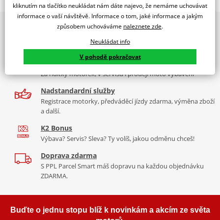
WINDSHIELD TRAFFIC HONDA VISION 50/110 11-16 C/SMO
kliknutím na tlačítko neukládat nám dáte najevo, že nemáme uchovávat
informace o vaší návštěvě. Informace o tom, jaké informace a jakým
PUIG byl založen v roce 1964 ve Španělsku. Vyrábí se ve městě
2x multibrand showroom
způsobem uchováváme
naleznete zde
.
Tabulka velikostí
Granollers poblíž Barcelony na ploše 8 000 m² v objektu, který se
9 značek motocyklů, servis, oblečení, doplňky i náhradní
dělí na 3 části: komerční, odlitkovou a kovových součástek. Již 40
Neukládat info
Jak se změřit
díly, to vše v Praze a Liberci
let se účastní nejslavnějších závodů motocyklů po celém světě. V
V pohodě pokračovat
Co když mi to nebude
naší nabídce naleznete doplňky a příslušenství například: plexi,
Více než 30 let zkušeností
padací protektory a mnoho dalšího.
Za řídítky motorek, v servisu i prodeji moto vybavení
Homologation
PDF
Nadstandardní služby
Mounting tips
Zobrazit všechny produkty
značky PUIG
PDF
Registrace motorky, předváděcí jízdy zdarma, výměna zboží
a další.
K2 Bonus
Výbava? Servis? Sleva? Ty volíš, jakou odměnu chceš!
Doprava zdarma
S PPL Parcel Smart máš dopravu na každou objednávku
ZDARMA.
Buďte o jednu stopu blíž k novinkám a akcím ze světa