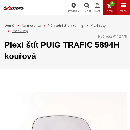
0
Prodejny
Hledat
Účet
Košík
Menu
Hledat
Domů
Na motorku
Náhradní díly a tuning
Plexi štíty
Pro skútry
Náš kód:
P112779
Plexi štít PUIG TRAFIC 5894H
kouřová