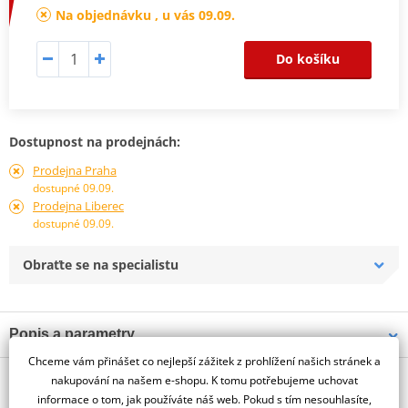
Na objednávku , u vás 09.09.
Do košíku
Dostupnost na prodejnách:
Prodejna Praha
dostupné 09.09.
Prodejna Liberec
dostupné 09.09.
Obraťte se na specialistu
Popis a parametry
Chceme vám přinášet co nejlepší zážitek z prohlížení našich stránek a
Jsme autorizovaný
O výrobci
dealer značky PUIG
nakupování na našem e-shopu. K tomu potřebujeme uchovat
informace o tom, jak používáte náš web. Pokud s tím nesouhlasíte,