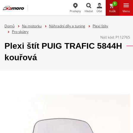
0
Prodejny
Hledat
Účet
Košík
Menu
Hledat
Domů
Na motorku
Náhradní díly a tuning
Plexi štíty
Pro skútry
Náš kód:
P112765
Plexi štít PUIG TRAFIC 5844H
kouřová