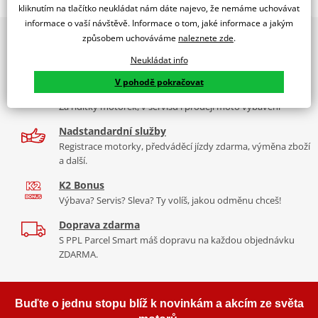
WINDSHIELD MOD.TRAFFIC VESPA S 08'-11'C/SMOKE
kliknutím na tlačítko neukládat nám dáte najevo, že nemáme uchovávat
informace o vaší návštěvě. Informace o tom, jaké informace a jakým
PUIG byl založen v roce 1964 ve Španělsku. Vyrábí se ve městě
2x multibrand showroom
způsobem uchováváme
naleznete zde
.
Tabulka velikostí
Granollers poblíž Barcelony na ploše 8 000 m² v objektu, který se
9 značek motocyklů, servis, oblečení, doplňky i náhradní
dělí na 3 části: komerční, odlitkovou a kovových součástek. Již 40
Neukládat info
Jak se změřit
díly, to vše v Praze a Liberci
let se účastní nejslavnějších závodů motocyklů po celém světě. V
V pohodě pokračovat
Co když mi to nebude
naší nabídce naleznete doplňky a příslušenství například: plexi,
Více než 30 let zkušeností
padací protektory a mnoho dalšího.
Za řídítky motorek, v servisu i prodeji moto vybavení
Homologation
PDF
Nadstandardní služby
Mounting tips
Zobrazit všechny produkty
značky PUIG
PDF
Registrace motorky, předváděcí jízdy zdarma, výměna zboží
a další.
K2 Bonus
Výbava? Servis? Sleva? Ty volíš, jakou odměnu chceš!
Doprava zdarma
S PPL Parcel Smart máš dopravu na každou objednávku
ZDARMA.
Buďte o jednu stopu blíž k novinkám a akcím ze světa