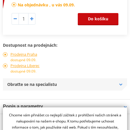
Na objednávku , u vás 09.09.
Do košíku
Dostupnost na prodejnách:
Prodejna Praha
dostupné 09.09.
Prodejna Liberec
dostupné 09.09.
Obraťte se na specialistu
Popis a parametry
Chceme vám přinášet co nejlepší zážitek z prohlížení našich stránek a
Jsme autorizovaný
O výrobci
dealer značky PUIG
nakupování na našem e-shopu. K tomu potřebujeme uchovat
informace o tom, jak používáte náš web. Pokud s tím nesouhlasíte,