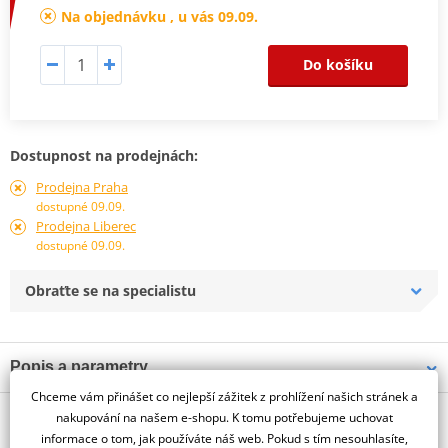
Na objednávku , u vás 09.09.
Do košíku
Dostupnost na prodejnách:
Prodejna Praha
dostupné 09.09.
Prodejna Liberec
dostupné 09.09.
Obraťte se na specialistu
Popis a parametry
Chceme vám přinášet co nejlepší zážitek z prohlížení našich stránek a
Jsme autorizovaný
O výrobci
dealer značky PUIG
nakupování na našem e-shopu. K tomu potřebujeme uchovat
informace o tom, jak používáte náš web. Pokud s tím nesouhlasíte,