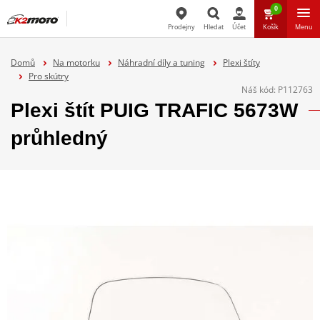
0
Prodejny
Hledat
Účet
Košík
Menu
Hledat
Domů
Na motorku
Náhradní díly a tuning
Plexi štíty
Pro skútry
Náš kód:
P112763
Plexi štít PUIG TRAFIC 5673W
průhledný