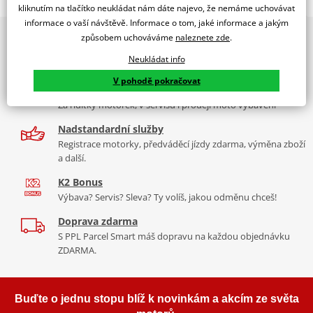
WINDS.MOD.TRAFFIC HONDA PASSION 125 06'14' C/CLEAR
kliknutím na tlačítko neukládat nám dáte najevo, že nemáme uchovávat
informace o vaší návštěvě. Informace o tom, jaké informace a jakým
PUIG byl založen v roce 1964 ve Španělsku. Vyrábí se ve městě
2x multibrand showroom
způsobem uchováváme
naleznete zde
.
Tabulka velikostí
Granollers poblíž Barcelony na ploše 8 000 m² v objektu, který se
9 značek motocyklů, servis, oblečení, doplňky i náhradní
dělí na 3 části: komerční, odlitkovou a kovových součástek. Již 40
Neukládat info
Jak se změřit
díly, to vše v Praze a Liberci
let se účastní nejslavnějších závodů motocyklů po celém světě. V
V pohodě pokračovat
Co když mi to nebude
naší nabídce naleznete doplňky a příslušenství například: plexi,
Více než 30 let zkušeností
padací protektory a mnoho dalšího.
Za řídítky motorek, v servisu i prodeji moto vybavení
Homologation
PDF
Nadstandardní služby
Mounting tips
Zobrazit všechny produkty
značky PUIG
PDF
Registrace motorky, předváděcí jízdy zdarma, výměna zboží
a další.
K2 Bonus
Výbava? Servis? Sleva? Ty volíš, jakou odměnu chceš!
Doprava zdarma
S PPL Parcel Smart máš dopravu na každou objednávku
ZDARMA.
Buďte o jednu stopu blíž k novinkám a akcím ze světa