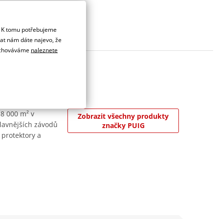
. K tomu potřebujeme
dat nám dáte najevo, že
 uchováváme
naleznete
 8 000 m² v
Zobrazit všechny produkty
jslavnějších závodů
značky PUIG
 protektory a