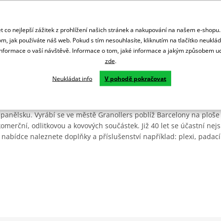
 co nejlepší zážitek z prohlížení našich stránek a nakupování na našem e-shopu
m, jak používáte náš web. Pokud s tím nesouhlasíte, kliknutím na tlačítko neuklá
formace o vaší návštěvě. Informace o tom, jaké informace a jakým způsobem
zde
.
Neukládat info
V pohodě pokračovat
Španělsku. Vyrábí se ve městě Granollers poblíž Barcelony na ploše
: komerční, odlitkovou a kovových součástek. Již 40 let se účastní ne
 nabídce naleznete doplňky a příslušenství například: plexi, padací