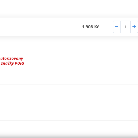
1 908 Kč
autorizovaný
 značky PUIG