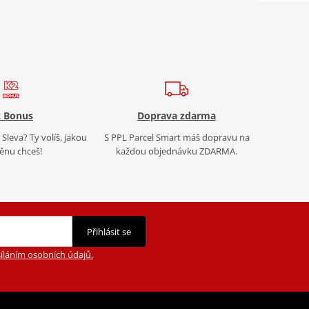
 Bonus
Doprava zdarma
Sleva? Ty volíš, jakou
S PPL Parcel Smart máš dopravu na
nu chceš!
každou objednávku ZDARMA.
Přihlásit se
íláním osobních údajů.