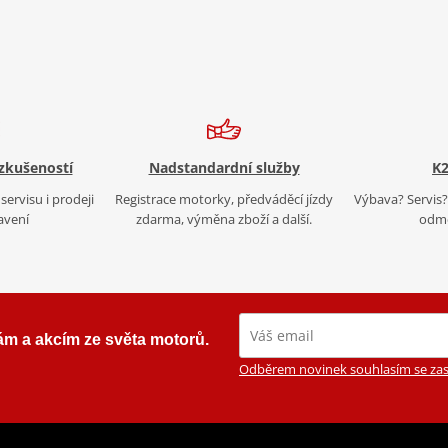
 zkušeností
Nadstandardní služby
K2
servisu i prodeji
Registrace motorky, předváděcí jízdy
Výbava? Servis? 
avení
zdarma, výměna zboží a další.
odmě
ám a akcím ze světa motorů.
Odběrem novinek souhlasím se zas