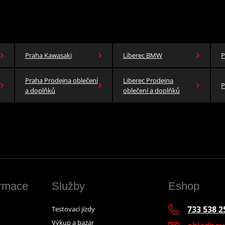
Praha Kawasaki
Liberec BMW
P
Praha Prodejna oblečení
Liberec Prodejna
P
a doplňků
oblečení a doplňků
ormace
Služby
Eshop
733 538 2
Testovací jízdy
Výkup a bazar