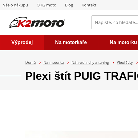
Vše o nákupu
O K2 moto
Blog
Kontakt
Výprodej
Na motorkáře
Na motorku
Domů
Na motorku
Náhradní díly a tuning
Plexi štíty
Plexi štít PUIG TRA