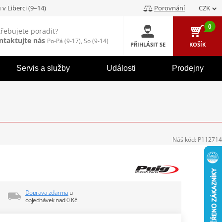
u
v Liberci (9–14)
Porovnání
CZK
0
třebujete poradit?
ntaktujte nás
Po-Pá (9-17), So (9-14)
PŘIHLÁSIT SE
KOŠÍK
Servis a služby
Události
Prodejny
Náš kód:
P112714
Doprava zdarma
u
objednávek nad 0 Kč