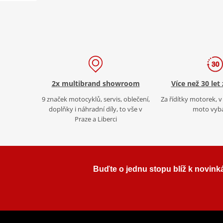
2x multibrand showroom
Více než 30 let
9 značek motocyklů, servis, oblečení,
Za řídítky motorek, v 
doplňky i náhradní díly, to vše v
moto vyb
Praze a Liberci
Buďte o jednu stopu blíž k novink