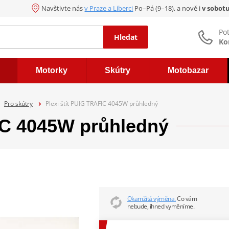
Navštivte nás
v Praze a Liberci
Po–Pá (9–18), a nově i
v sobot
Po
Hledat
Ko
Motorky
Skútry
Motobazar
Pro skútry
Plexi štít PUIG TRAFIC 4045W průhledný
FIC 4045W průhledný
Okamžitá výměna.
Co vám
nebude, ihned vyměníme.