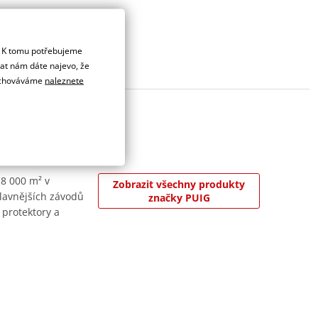
. K tomu potřebujeme
dat nám dáte najevo, že
 uchováváme
naleznete
 8 000 m² v
Zobrazit všechny produkty
jslavnějších závodů
značky PUIG
 protektory a