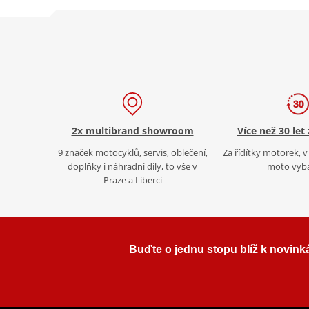
2x multibrand showroom
Více než 30 let
9 značek motocyklů, servis, oblečení,
Za řídítky motorek, v 
doplňky i náhradní díly, to vše v
moto vyb
Praze a Liberci
Buďte o jednu stopu blíž k novink