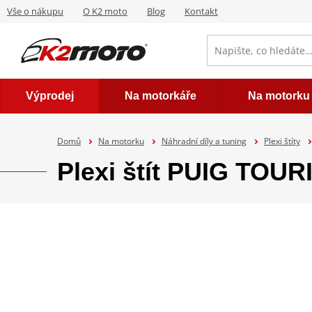
Vše o nákupu
O K2 moto
Blog
Kontakt
Výprodej
Na motorkáře
Na motorku
Domů
Na motorku
Náhradní díly a tuning
Plexi štíty
Plexi štít PUIG TOUR