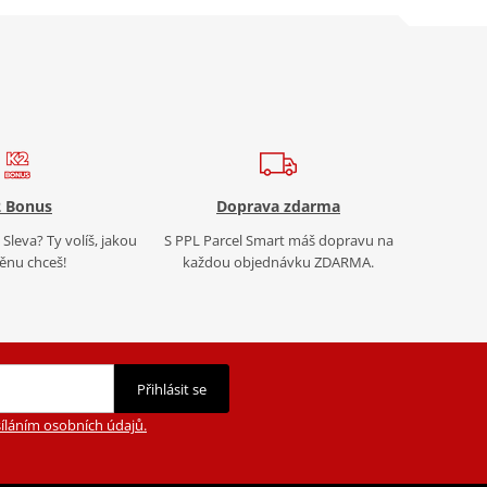
 Bonus
Doprava zdarma
Sleva? Ty volíš, jakou
S PPL Parcel Smart máš dopravu na
nu chceš!
každou objednávku ZDARMA.
Přihlásit se
íláním osobních údajů.