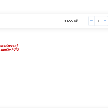
3 655 Kč
autorizovaný
 značky PUIG