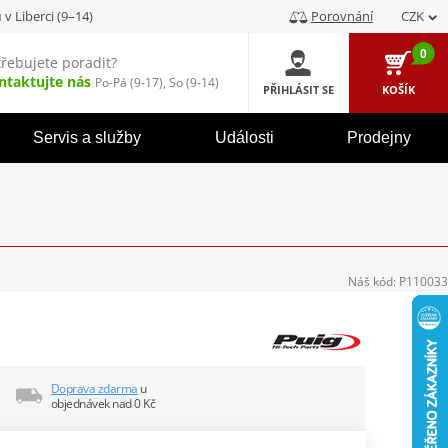
u
v Liberci (9–14)
Porovnání
CZK
0
třebujete poradit?
ntaktujte nás
Po-Pá (9-17), So (9-14)
PŘIHLÁSIT SE
KOŠÍK
Servis a služby
Události
Prodejny
Náš kód:
P110033
Doprava zdarma
u
objednávek nad 0 Kč