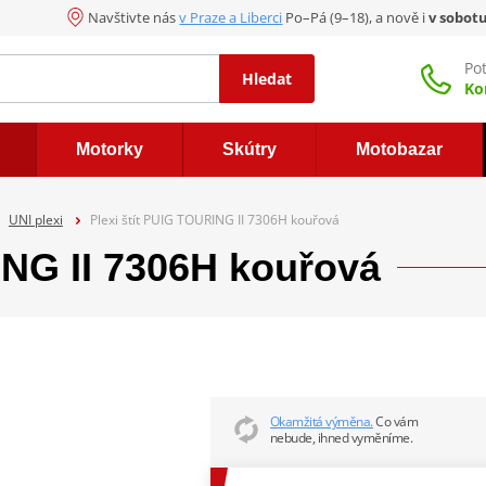
Navštivte nás
v Praze a Liberci
Po–Pá (9–18), a nově i
v sobot
Po
Hledat
Ko
Motorky
Skútry
Motobazar
UNI plexi
Plexi štít PUIG TOURING II 7306H kouřová
ING II 7306H kouřová
Okamžitá výměna.
Co vám
nebude, ihned vyměníme.