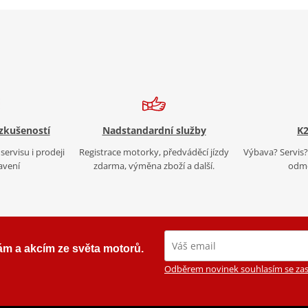
 zkušeností
Nadstandardní služby
K2
servisu i prodeji
Registrace motorky, předváděcí jízdy
Výbava? Servis? 
avení
zdarma, výměna zboží a další.
odmě
ám a akcím ze světa motorů.
Odběrem novinek souhlasím se zas