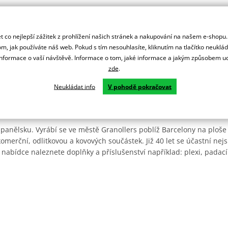
 co nejlepší zážitek z prohlížení našich stránek a nakupování na našem e-shopu
m, jak používáte náš web. Pokud s tím nesouhlasíte, kliknutím na tlačítko neuklá
formace o vaší návštěvě. Informace o tom, jaké informace a jakým způsobem
zde
.
Neukládat info
V pohodě pokračovat
Španělsku. Vyrábí se ve městě Granollers poblíž Barcelony na ploše
: komerční, odlitkovou a kovových součástek. Již 40 let se účastní ne
 nabídce naleznete doplňky a příslušenství například: plexi, padací