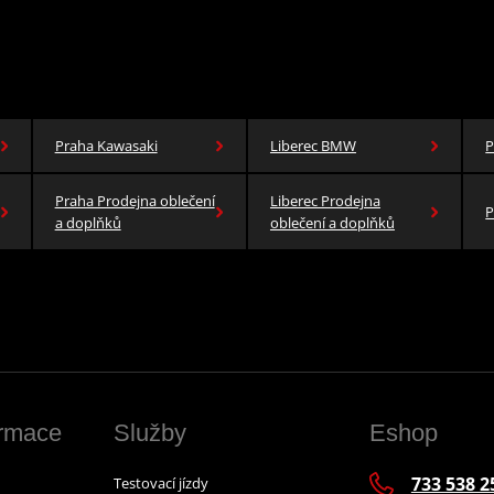
Praha Kawasaki
Liberec BMW
P
Praha Prodejna oblečení
Liberec Prodejna
P
a doplňků
oblečení a doplňků
ormace
Služby
Eshop
733 538 2
Testovací jízdy