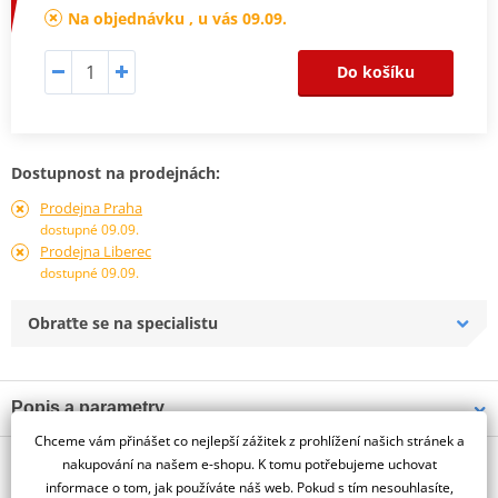
Na objednávku , u vás 09.09.
Do košíku
Dostupnost na prodejnách:
Prodejna Praha
dostupné 09.09.
Prodejna Liberec
dostupné 09.09.
Obraťte se na specialistu
Popis a parametry
Chceme vám přinášet co nejlepší zážitek z prohlížení našich stránek a
Jsme autorizovaný
O výrobci
dealer značky PUIG
nakupování na našem e-shopu. K tomu potřebujeme uchovat
informace o tom, jak používáte náš web. Pokud s tím nesouhlasíte,