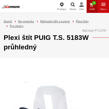
0
Prodejny
Hledat
Účet
Košík
Menu
Hledat
Domů
Na motorku
Náhradní díly a tuning
Plexi štíty
Pro skútry
Náš kód:
P112741
Plexi štít PUIG T.S. 5183W
průhledný