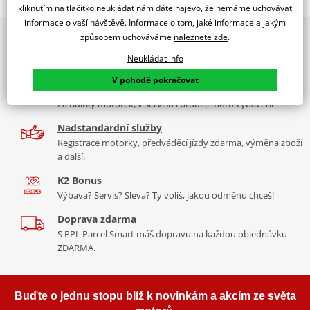
WINDSHIELD. T.S. HONDA SCOOPY SH125I/150I 09'-12'
kliknutím na tlačítko neukládat nám dáte najevo, že nemáme uchovávat
informace o vaší návštěvě. Informace o tom, jaké informace a jakým
PUIG byl založen v roce 1964 ve Španělsku. Vyrábí se ve městě
2x multibrand showroom
způsobem uchováváme
naleznete zde
.
Tabulka velikostí
Granollers poblíž Barcelony na ploše 8 000 m² v objektu, který se
9 značek motocyklů, servis, oblečení, doplňky i náhradní
dělí na 3 části: komerční, odlitkovou a kovových součástek. Již 40
Neukládat info
Jak se změřit
díly, to vše v Praze a Liberci
let se účastní nejslavnějších závodů motocyklů po celém světě. V
V pohodě pokračovat
Co když mi to nebude
naší nabídce naleznete doplňky a příslušenství například: plexi,
Více než 30 let zkušeností
padací protektory a mnoho dalšího.
Za řídítky motorek, v servisu i prodeji moto vybavení
Aerodynamic test
PDF
Nadstandardní služby
Mounting tips
Zobrazit všechny produkty
značky PUIG
PDF
Registrace motorky, předváděcí jízdy zdarma, výměna zboží
a další.
K2 Bonus
Výbava? Servis? Sleva? Ty volíš, jakou odměnu chceš!
Doprava zdarma
S PPL Parcel Smart máš dopravu na každou objednávku
ZDARMA.
Buďte o jednu stopu blíž k novinkám a akcím ze světa