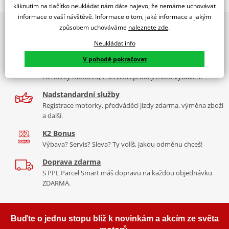
WINDSHIELD CLEAR. T.S. SCOOPY SH125/150 02-06'
kliknutím na tlačítko neukládat nám dáte najevo, že nemáme uchovávat
informace o vaší návštěvě. Informace o tom, jaké informace a jakým
PUIG byl založen v roce 1964 ve Španělsku. Vyrábí se ve městě
2x multibrand showroom
způsobem uchováváme
naleznete zde
.
Tabulka velikostí
Granollers poblíž Barcelony na ploše 8 000 m² v objektu, který se
9 značek motocyklů, servis, oblečení, doplňky i náhradní
dělí na 3 části: komerční, odlitkovou a kovových součástek. Již 40
Neukládat info
Jak se změřit
díly, to vše v Praze a Liberci
let se účastní nejslavnějších závodů motocyklů po celém světě. V
V pohodě pokračovat
Co když mi to nebude
naší nabídce naleznete doplňky a příslušenství například: plexi,
Více než 30 let zkušeností
padací protektory a mnoho dalšího.
Za řídítky motorek, v servisu i prodeji moto vybavení
Aerodynamic test
PDF
Nadstandardní služby
Mounting tips
Zobrazit všechny produkty
značky PUIG
PDF
Registrace motorky, předváděcí jízdy zdarma, výměna zboží
a další.
K2 Bonus
Výbava? Servis? Sleva? Ty volíš, jakou odměnu chceš!
Doprava zdarma
S PPL Parcel Smart máš dopravu na každou objednávku
ZDARMA.
Buďte o jednu stopu blíž k novinkám a akcím ze světa