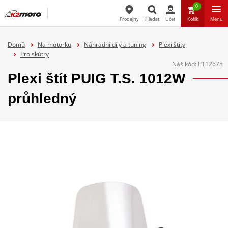
0
Prodejny
Hledat
Účet
Košík
Menu
Hledat
Domů
Na motorku
Náhradní díly a tuning
Plexi štíty
Pro skútry
Náš kód:
P112678
Plexi štít PUIG T.S. 1012W
průhledný