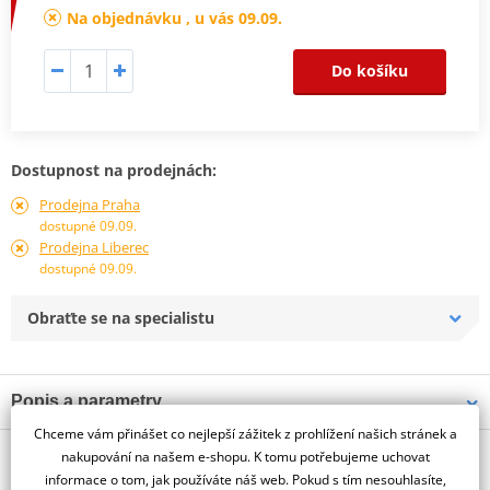
Na objednávku , u vás 09.09.
Do košíku
Dostupnost na prodejnách:
Prodejna Praha
dostupné 09.09.
Prodejna Liberec
dostupné 09.09.
Obraťte se na specialistu
Popis a parametry
Chceme vám přinášet co nejlepší zážitek z prohlížení našich stránek a
Jsme autorizovaný
O výrobci
dealer značky PUIG
nakupování na našem e-shopu. K tomu potřebujeme uchovat
informace o tom, jak používáte náš web. Pokud s tím nesouhlasíte,