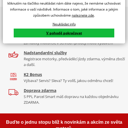
WINDSHIELD T.G. KYMCO G5 09'-10'
kliknutím na tlačítko neukládat nám dáte najevo, že nemáme uchovávat
informace o vaší návštěvě. Informace o tom, jaké informace a jakým
PUIG byl založen v roce 1964 ve Španělsku. Vyrábí se ve městě
2x multibrand showroom
způsobem uchováváme
naleznete zde
.
Tabulka velikostí
Granollers poblíž Barcelony na ploše 8 000 m² v objektu, který se
9 značek motocyklů, servis, oblečení, doplňky i náhradní
dělí na 3 části: komerční, odlitkovou a kovových součástek. Již 40
Neukládat info
Jak se změřit
díly, to vše v Praze a Liberci
let se účastní nejslavnějších závodů motocyklů po celém světě. V
V pohodě pokračovat
Co když mi to nebude
naší nabídce naleznete doplňky a příslušenství například: plexi,
Více než 30 let zkušeností
padací protektory a mnoho dalšího.
Za řídítky motorek, v servisu i prodeji moto vybavení
Mounting tips
PDF
Nadstandardní služby
Zobrazit všechny produkty
značky PUIG
Registrace motorky, předváděcí jízdy zdarma, výměna zboží
a další.
K2 Bonus
Výbava? Servis? Sleva? Ty volíš, jakou odměnu chceš!
Doprava zdarma
S PPL Parcel Smart máš dopravu na každou objednávku
ZDARMA.
Buďte o jednu stopu blíž k novinkám a akcím ze světa