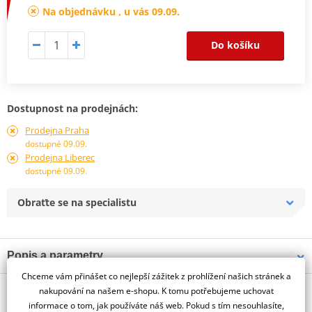
Na objednávku , u vás 09.09.
Do košíku
Dostupnost na prodejnách:
Prodejna Praha
dostupné 09.09.
Prodejna Liberec
dostupné 09.09.
Obraťte se na specialistu
Popis a parametry
Chceme vám přinášet co nejlepší zážitek z prohlížení našich stránek a
Jsme autorizovaný
O výrobci
dealer značky PUIG
nakupování na našem e-shopu. K tomu potřebujeme uchovat
informace o tom, jak používáte náš web. Pokud s tím nesouhlasíte,