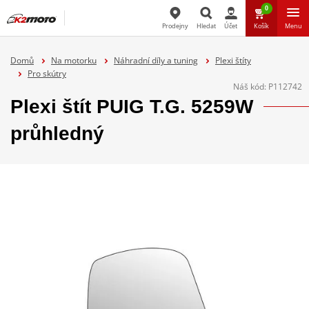
0
Prodejny
Hledat
Účet
Košík
Menu
Hledat
Domů
Na motorku
Náhradní díly a tuning
Plexi štíty
Pro skútry
Náš kód:
P112742
Plexi štít PUIG T.G. 5259W
průhledný