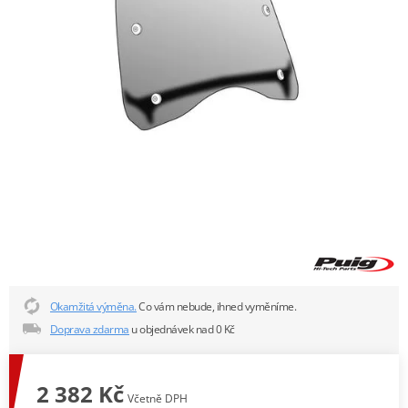
Okamžitá výměna.
Co vám nebude, ihned vyměníme.
Doprava zdarma
u objednávek nad 0 Kč
2 382 Kč
Včetně DPH