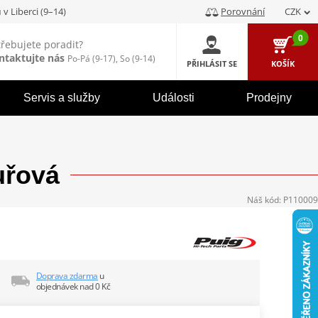
u
v Liberci (9–14)
Porovnání
CZK
0
třebujete poradit?
ntaktujte nás
Po-Pá (9-17), So (9-14)
PŘIHLÁSIT SE
KOŠÍK
Servis a služby
Události
Prodejny
uřová
Náš kód:
P110009
Doprava zdarma
u
objednávek nad 0 Kč