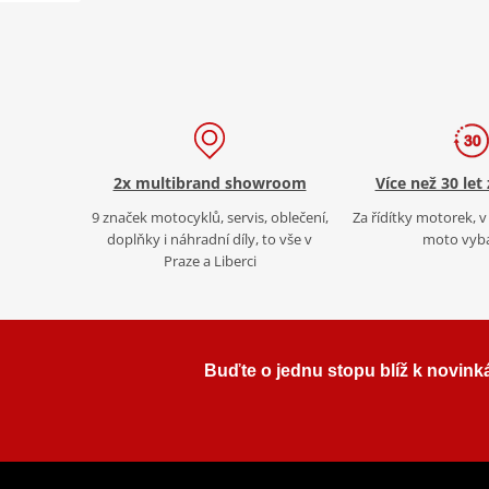
2x multibrand showroom
Více než 30 let
9 značek motocyklů, servis, oblečení,
Za řídítky motorek, v 
doplňky i náhradní díly, to vše v
moto vyb
Praze a Liberci
Buďte o jednu stopu blíž k novink