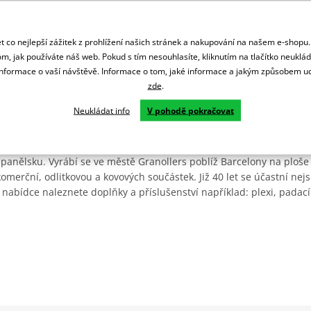
 co nejlepší zážitek z prohlížení našich stránek a nakupování na našem e-shopu
m, jak používáte náš web. Pokud s tím nesouhlasíte, kliknutím na tlačítko neuklá
formace o vaší návštěvě. Informace o tom, jaké informace a jakým způsobem
zde
.
Neukládat info
V pohodě pokračovat
Španělsku. Vyrábí se ve městě Granollers poblíž Barcelony na ploše
: komerční, odlitkovou a kovových součástek. Již 40 let se účastní ne
 nabídce naleznete doplňky a příslušenství například: plexi, padací