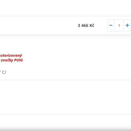
3 466 Kč
autorizovaný
 značky PUIG
 C/