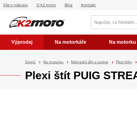
Vše o nákupu
O K2 moto
Blog
Kontakt
Výprodej
Na motorkáře
Na motorku
Domů
Na motorku
Náhradní díly a tuning
Plexi štíty
Plexi štít PUIG STR