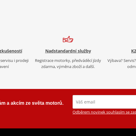
 zkušeností
Nadstandardní služby
K2
servisu i prodeji
Registrace motorky, předváděcí jízdy
Výbava? Servis? 
avení
zdarma, výměna zboží a další.
odmě
ám a akcím ze světa motorů.
Odběrem novinek souhlasím se zas