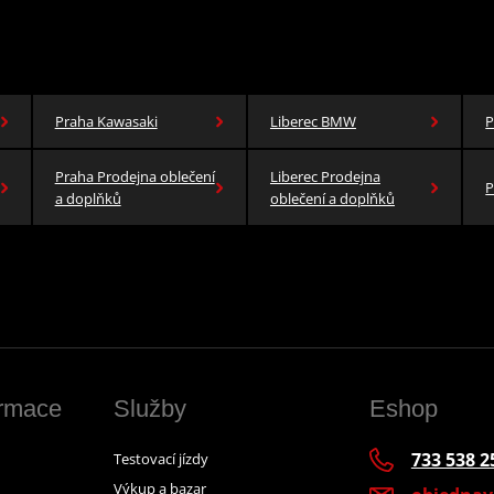
Praha Kawasaki
Liberec BMW
P
Praha Prodejna oblečení
Liberec Prodejna
P
a doplňků
oblečení a doplňků
ormace
Služby
Eshop
733 538 2
Testovací jízdy
Výkup a bazar