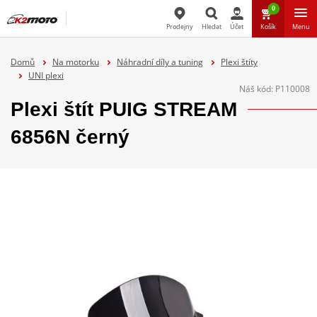
0
Prodejny
Hledat
Účet
Košík
Menu
Hledat
Domů
Na motorku
Náhradní díly a tuning
Plexi štíty
UNI plexi
Náš kód:
P110008
Plexi štít PUIG STREAM
6856N černý