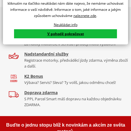
WINDSHIELD MOD. STREAM INAZUMA 250 13' C/BLACK
kliknutím na tlačítko neukládat nám dáte najevo, že nemáme uchovávat
informace o vaší návštěvě. Informace o tom, jaké informace a jakým
PUIG byl založen v roce 1964 ve Španělsku. Vyrábí se ve městě
2x multibrand showroom
způsobem uchováváme
naleznete zde
.
Tabulka velikostí
Granollers poblíž Barcelony na ploše 8 000 m² v objektu, který se
9 značek motocyklů, servis, oblečení, doplňky i náhradní
dělí na 3 části: komerční, odlitkovou a kovových součástek. Již 40
Neukládat info
Jak se změřit
díly, to vše v Praze a Liberci
let se účastní nejslavnějších závodů motocyklů po celém světě. V
V pohodě pokračovat
Co když mi to nebude
naší nabídce naleznete doplňky a příslušenství například: plexi,
Více než 30 let zkušeností
padací protektory a mnoho dalšího.
Za řídítky motorek, v servisu i prodeji moto vybavení
Aerodynamic test
PDF
Nadstandardní služby
Mounting tips
Zobrazit všechny produkty
značky PUIG
PDF
Registrace motorky, předváděcí jízdy zdarma, výměna zboží
Homologation
PDF
a další.
K2 Bonus
Výbava? Servis? Sleva? Ty volíš, jakou odměnu chceš!
Doprava zdarma
S PPL Parcel Smart máš dopravu na každou objednávku
ZDARMA.
Buďte o jednu stopu blíž k novinkám a akcím ze světa