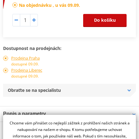
Na objednávku , u vás 09.09.
Do košíku
Dostupnost na prodejnách:
Prodejna Praha
dostupné 09.09.
Prodejna Liberec
dostupné 09.09.
Obraťte se na specialistu
Popis a parametry
Chceme vám přinášet co nejlepší zážitek z prohlížení našich stránek a
Jsme autorizovaný
O výrobci
dealer značky PUIG
nakupování na našem e-shopu. K tomu potřebujeme uchovat
informace o tom, jak používáte náš web. Pokud s tím nesouhlasíte,