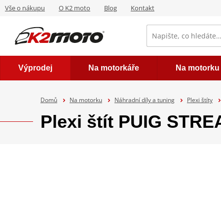
Vše o nákupu
O K2 moto
Blog
Kontakt
Výprodej
Na motorkáře
Na motorku
Domů
Na motorku
Náhradní díly a tuning
Plexi štíty
Plexi štít PUIG STR