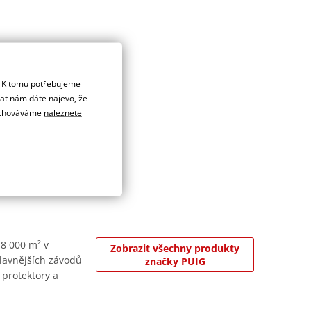
. K tomu potřebujeme
dat nám dáte najevo, že
 uchováváme
naleznete
 8 000 m² v
Zobrazit všechny produkty
jslavnějších závodů
značky PUIG
 protektory a