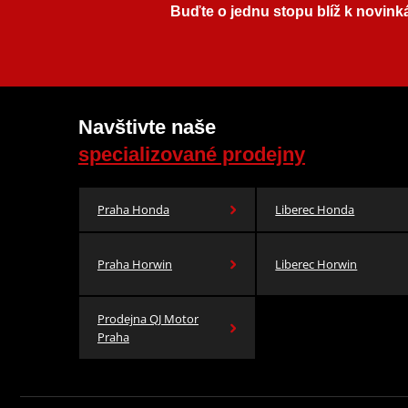
Buďte o jednu stopu blíž k novink
Navštivte naše
specializované prodejny
Praha Honda
Liberec Honda
Praha Horwin
Liberec Horwin
Prodejna QJ Motor
Praha