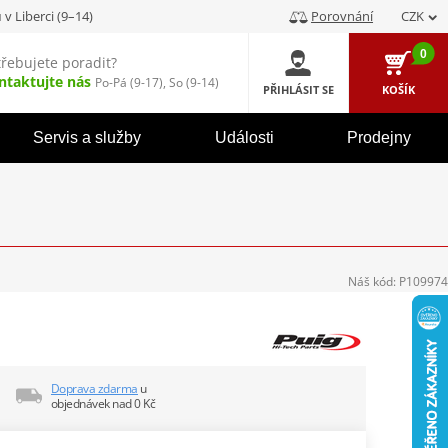
u
v Liberci (9–14)
Porovnání
CZK
0
třebujete poradit?
ntaktujte nás
Po-Pá (9-17), So (9-14)
PŘIHLÁSIT SE
KOŠÍK
Servis a služby
Události
Prodejny
Náš kód:
P109974
Doprava zdarma
u
objednávek nad 0 Kč