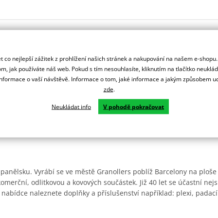
 co nejlepší zážitek z prohlížení našich stránek a nakupování na našem e-shopu
m, jak používáte náš web. Pokud s tím nesouhlasíte, kliknutím na tlačítko neuklá
formace o vaší návštěvě. Informace o tom, jaké informace a jakým způsobem
zde
.
Neukládat info
V pohodě pokračovat
Španělsku. Vyrábí se ve městě Granollers poblíž Barcelony na ploše
: komerční, odlitkovou a kovových součástek. Již 40 let se účastní ne
 nabídce naleznete doplňky a příslušenství například: plexi, padací