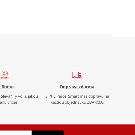
 Bonus
Doprava zdarma
Sleva? Ty volíš, jakou
S PPL Parcel Smart máš dopravu na
nu chceš!
každou objednávku ZDARMA.