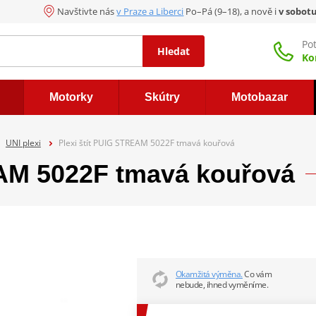
Navštivte nás
v Praze a Liberci
Po–Pá (9–18), a nově i
v sobot
Po
Hledat
Ko
Motorky
Skútry
Motobazar
UNI plexi
Plexi štít PUIG STREAM 5022F tmavá kouřová
EAM 5022F tmavá kouřová
Okamžitá výměna.
Co vám
nebude, ihned vyměníme.