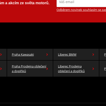
ám a akcím ze světa motorů.
Odběrem novinek souhlasím se zas
Praha Kawasaki
Liberec BMW
P
Praha Prodejna oblečení
Liberec Prodejna
P
a doplňků
oblečení a doplňků