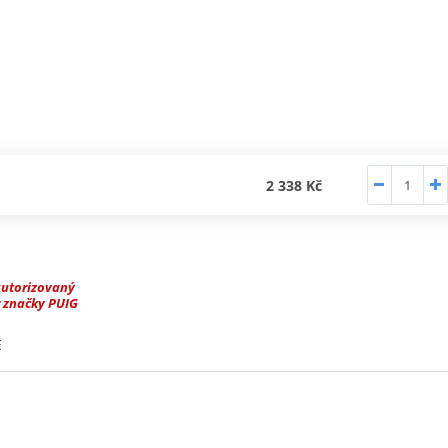
2 338 Kč
autorizovaný
 značky PUIG
E