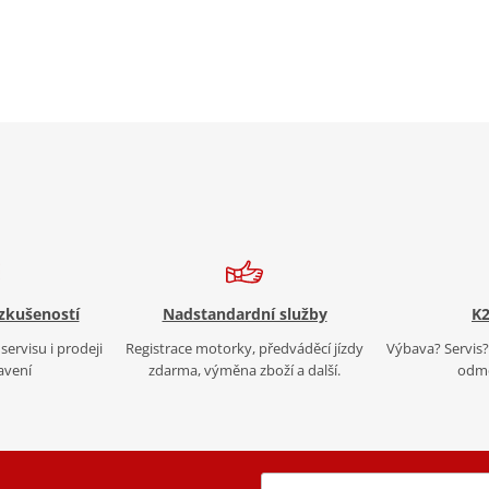
 zkušeností
Nadstandardní služby
K2
servisu i prodeji
Registrace motorky, předváděcí jízdy
Výbava? Servis? 
avení
zdarma, výměna zboží a další.
odmě