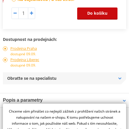
Do košíku
Dostupnost na prodejnách:
Prodejna Praha
dostupné 09.09.
Prodejna Liberec
dostupné 09.09.
Obraťte se na specialistu
Popis a parametry
Jsme autorizovaný
Chceme vám přinášet co nejlepší zážitek z prohlížení našich stránek a
O výrobci
dealer značky PUIG
nakupování na našem e-shopu. K tomu potřebujeme uchovat
informace o tom, jak používáte náš web. Pokud s tím nesouhlasíte,
HONDA CB650R NEO SPORTS CAFÉ 24'