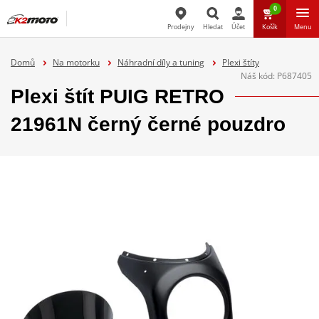
0
Prodejny
Hledat
Účet
Košík
Menu
Hledat
Domů
Na motorku
Náhradní díly a tuning
Plexi štíty
Náš kód:
P687405
Plexi štít PUIG RETRO
21961N černý černé pouzdro