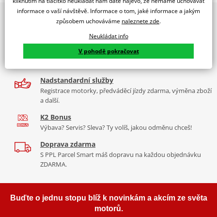
kliknutím na tlačítko neukládat nám dáte najevo, že nemáme uchovávat
PUIG byl založen v roce 1964 ve Španělsku. Vyrábí se ve městě
informace o vaší návštěvě. Informace o tom, jaké informace a jakým
2x multibrand showroom
Tabulka velikostí
Granollers poblíž Barcelony na ploše 8 000 m² v objektu, který se
způsobem uchováváme
naleznete zde
.
9 značek motocyklů, servis, oblečení, doplňky i náhradní
dělí na 3 části: komerční, odlitkovou a kovových součástek. Již 40
Jak se změřit
díly, to vše v Praze a Liberci
Neukládat info
let se účastní nejslavnějších závodů motocyklů po celém světě. V
Co když mi to nebude
V pohodě pokračovat
naší nabídce naleznete doplňky a příslušenství například: plexi,
Více než 30 let zkušeností
padací protektory a mnoho dalšího.
Za řídítky motorek, v servisu i prodeji moto vybavení
Nadstandardní služby
Zobrazit všechny produkty
značky PUIG
Registrace motorky, předváděcí jízdy zdarma, výměna zboží
a další.
K2 Bonus
Výbava? Servis? Sleva? Ty volíš, jakou odměnu chceš!
Doprava zdarma
S PPL Parcel Smart máš dopravu na každou objednávku
ZDARMA.
Buďte o jednu stopu blíž k novinkám a akcím ze světa
motorů.