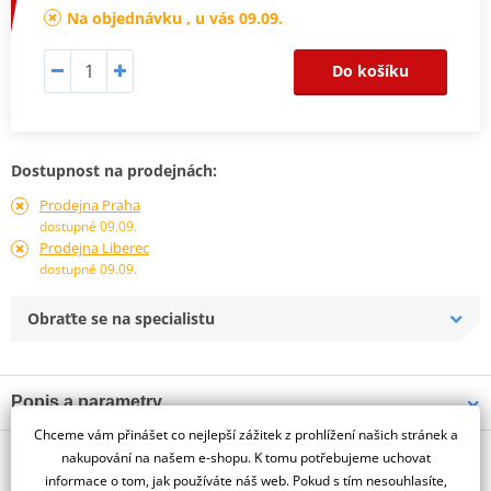
Na objednávku , u vás 09.09.
Do košíku
Dostupnost na prodejnách:
Prodejna Praha
dostupné 09.09.
Prodejna Liberec
dostupné 09.09.
Obraťte se na specialistu
Popis a parametry
Chceme vám přinášet co nejlepší zážitek z prohlížení našich stránek a
Jsme autorizovaný
O výrobci
dealer značky PUIG
nakupování na našem e-shopu. K tomu potřebujeme uchovat
informace o tom, jak používáte náš web. Pokud s tím nesouhlasíte,