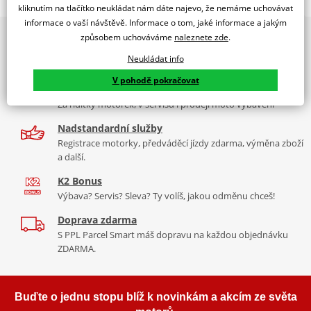
WINDSHIELD MOD. RAFALE C/CLEAR
kliknutím na tlačítko neukládat nám dáte najevo, že nemáme uchovávat
informace o vaší návštěvě. Informace o tom, jaké informace a jakým
PUIG byl založen v roce 1964 ve Španělsku. Vyrábí se ve městě
2x multibrand showroom
způsobem uchováváme
naleznete zde
.
Tabulka velikostí
Granollers poblíž Barcelony na ploše 8 000 m² v objektu, který se
9 značek motocyklů, servis, oblečení, doplňky i náhradní
dělí na 3 části: komerční, odlitkovou a kovových součástek. Již 40
Neukládat info
Jak se změřit
díly, to vše v Praze a Liberci
let se účastní nejslavnějších závodů motocyklů po celém světě. V
V pohodě pokračovat
Co když mi to nebude
naší nabídce naleznete doplňky a příslušenství například: plexi,
Více než 30 let zkušeností
padací protektory a mnoho dalšího.
Za řídítky motorek, v servisu i prodeji moto vybavení
Homologation
PDF
Nadstandardní služby
Aerodynamic test
Zobrazit všechny produkty
značky PUIG
PDF
Registrace motorky, předváděcí jízdy zdarma, výměna zboží
Mounting tips
PDF
a další.
K2 Bonus
Výbava? Servis? Sleva? Ty volíš, jakou odměnu chceš!
Doprava zdarma
S PPL Parcel Smart máš dopravu na každou objednávku
ZDARMA.
Buďte o jednu stopu blíž k novinkám a akcím ze světa