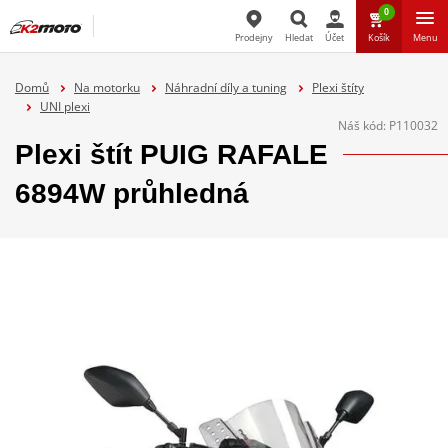
0
Prodejny
Hledat
Účet
Košík
Menu
Hledat
Domů
Na motorku
Náhradní díly a tuning
Plexi štíty
UNI plexi
Náš kód:
P110032
Plexi štít PUIG RAFALE
6894W průhledná