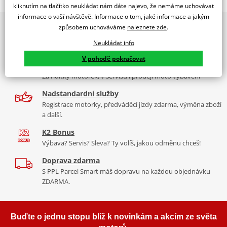
WINDSHIELD MOD. RAFALE C/RED
kliknutím na tlačítko neukládat nám dáte najevo, že nemáme uchovávat
informace o vaší návštěvě. Informace o tom, jaké informace a jakým
PUIG byl založen v roce 1964 ve Španělsku. Vyrábí se ve městě
2x multibrand showroom
způsobem uchováváme
naleznete zde
.
Tabulka velikostí
Granollers poblíž Barcelony na ploše 8 000 m² v objektu, který se
9 značek motocyklů, servis, oblečení, doplňky i náhradní
dělí na 3 části: komerční, odlitkovou a kovových součástek. Již 40
Neukládat info
Jak se změřit
díly, to vše v Praze a Liberci
let se účastní nejslavnějších závodů motocyklů po celém světě. V
V pohodě pokračovat
Co když mi to nebude
naší nabídce naleznete doplňky a příslušenství například: plexi,
Více než 30 let zkušeností
padací protektory a mnoho dalšího.
Za řídítky motorek, v servisu i prodeji moto vybavení
Homologation
PDF
Nadstandardní služby
Aerodynamic test
Zobrazit všechny produkty
značky PUIG
PDF
Registrace motorky, předváděcí jízdy zdarma, výměna zboží
Mounting tips
PDF
a další.
K2 Bonus
Výbava? Servis? Sleva? Ty volíš, jakou odměnu chceš!
Doprava zdarma
S PPL Parcel Smart máš dopravu na každou objednávku
ZDARMA.
Buďte o jednu stopu blíž k novinkám a akcím ze světa