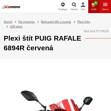
0
Prodejny
Hledat
Účet
Košík
Menu
Hledat
Domů
Na motorku
Náhradní díly a tuning
Plexi štíty
UNI plexi
Náš kód:
P110029
Plexi štít PUIG RAFALE
6894R červená