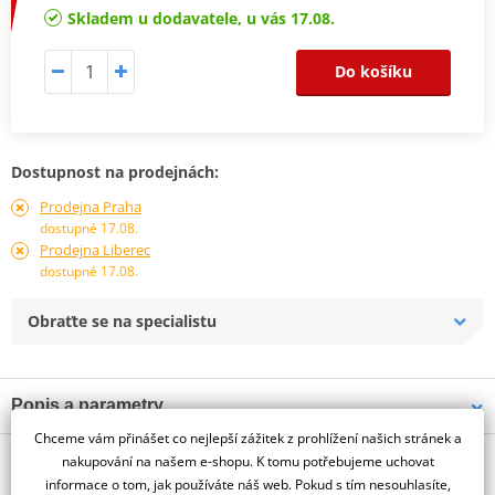
Skladem u dodavatele, u vás 17.08.
Do košíku
Dostupnost na prodejnách:
Prodejna Praha
dostupné 17.08.
Prodejna Liberec
dostupné 17.08.
Obraťte se na specialistu
Popis a parametry
Chceme vám přinášet co nejlepší zážitek z prohlížení našich stránek a
Jsme autorizovaný
O výrobci
dealer značky PUIG
nakupování na našem e-shopu. K tomu potřebujeme uchovat
informace o tom, jak používáte náš web. Pokud s tím nesouhlasíte,