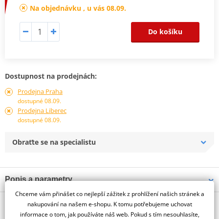
Na objednávku , u vás 08.09.
Do košíku
Dostupnost na prodejnách:
Prodejna Praha
dostupné 08.09.
Prodejna Liberec
dostupné 08.09.
Obraťte se na specialistu
Popis a parametry
Chceme vám přinášet co nejlepší zážitek z prohlížení našich stránek a
Jsme autorizovaný
O výrobci
dealer značky PUIG
nakupování na našem e-shopu. K tomu potřebujeme uchovat
informace o tom, jak používáte náš web. Pokud s tím nesouhlasíte,