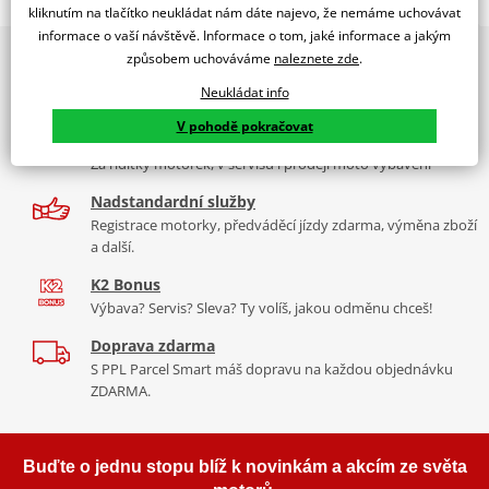
WINDSHIELD MOD. RAFALE C/DARK SMOKE
kliknutím na tlačítko neukládat nám dáte najevo, že nemáme uchovávat
informace o vaší návštěvě. Informace o tom, jaké informace a jakým
PUIG byl založen v roce 1964 ve Španělsku. Vyrábí se ve městě
2x multibrand showroom
způsobem uchováváme
naleznete zde
.
Tabulka velikostí
Granollers poblíž Barcelony na ploše 8 000 m² v objektu, který se
9 značek motocyklů, servis, oblečení, doplňky i náhradní
dělí na 3 části: komerční, odlitkovou a kovových součástek. Již 40
Neukládat info
Jak se změřit
díly, to vše v Praze a Liberci
let se účastní nejslavnějších závodů motocyklů po celém světě. V
V pohodě pokračovat
Co když mi to nebude
naší nabídce naleznete doplňky a příslušenství například: plexi,
Více než 30 let zkušeností
padací protektory a mnoho dalšího.
Za řídítky motorek, v servisu i prodeji moto vybavení
Homologation
PDF
Nadstandardní služby
Aerodynamic test
Zobrazit všechny produkty
značky PUIG
PDF
Registrace motorky, předváděcí jízdy zdarma, výměna zboží
Mounting tips
PDF
a další.
K2 Bonus
Výbava? Servis? Sleva? Ty volíš, jakou odměnu chceš!
Doprava zdarma
S PPL Parcel Smart máš dopravu na každou objednávku
ZDARMA.
Buďte o jednu stopu blíž k novinkám a akcím ze světa