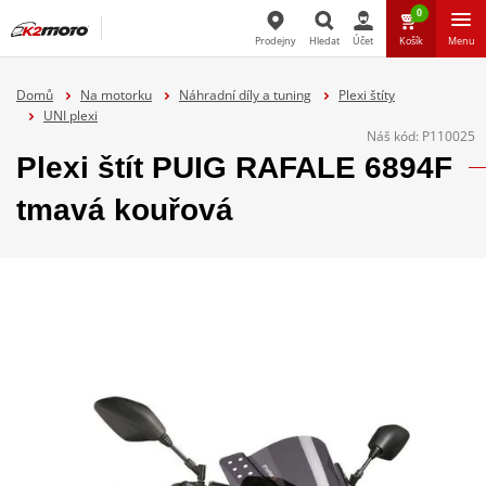
0
Prodejny
Hledat
Účet
Košík
Menu
Hledat
Domů
Na motorku
Náhradní díly a tuning
Plexi štíty
UNI plexi
Náš kód:
P110025
Plexi štít PUIG RAFALE 6894F
tmavá kouřová