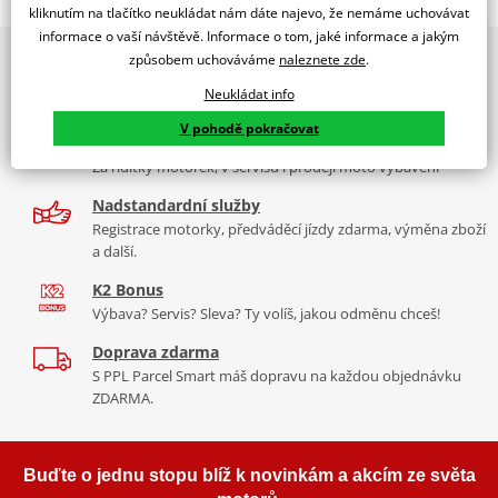
WINDSHIELD MOD. RAFALE C/BLUE
kliknutím na tlačítko neukládat nám dáte najevo, že nemáme uchovávat
informace o vaší návštěvě. Informace o tom, jaké informace a jakým
PUIG byl založen v roce 1964 ve Španělsku. Vyrábí se ve městě
2x multibrand showroom
způsobem uchováváme
naleznete zde
.
Tabulka velikostí
Granollers poblíž Barcelony na ploše 8 000 m² v objektu, který se
9 značek motocyklů, servis, oblečení, doplňky i náhradní
dělí na 3 části: komerční, odlitkovou a kovových součástek. Již 40
Neukládat info
Jak se změřit
díly, to vše v Praze a Liberci
let se účastní nejslavnějších závodů motocyklů po celém světě. V
V pohodě pokračovat
Co když mi to nebude
naší nabídce naleznete doplňky a příslušenství například: plexi,
Více než 30 let zkušeností
padací protektory a mnoho dalšího.
Za řídítky motorek, v servisu i prodeji moto vybavení
Homologation
PDF
Nadstandardní služby
Aerodynamic test
Zobrazit všechny produkty
značky PUIG
PDF
Registrace motorky, předváděcí jízdy zdarma, výměna zboží
Mounting tips
PDF
a další.
K2 Bonus
Výbava? Servis? Sleva? Ty volíš, jakou odměnu chceš!
Doprava zdarma
S PPL Parcel Smart máš dopravu na každou objednávku
ZDARMA.
Buďte o jednu stopu blíž k novinkám a akcím ze světa