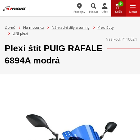
0
Prodejny
Hledat
Účet
Košík
Menu
Hledat
Domů
Na motorku
Náhradní díly a tuning
Plexi štíty
UNI plexi
Náš kód:
P110024
Plexi štít PUIG RAFALE
6894A modrá