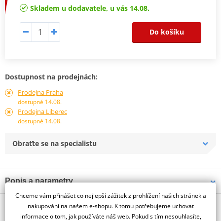
Skladem u dodavatele, u vás 14.08.
Do košíku
Dostupnost na prodejnách:
Prodejna Praha
dostupné 14.08.
Prodejna Liberec
dostupné 14.08.
Obraťte se na specialistu
Popis a parametry
Chceme vám přinášet co nejlepší zážitek z prohlížení našich stránek a
Jsme autorizovaný
O výrobci
dealer značky PUIG
nakupování na našem e-shopu. K tomu potřebujeme uchovat
informace o tom, jak používáte náš web. Pokud s tím nesouhlasíte,