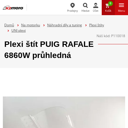
0
Prodejny
Hledat
Účet
Košík
Menu
Hledat
Domů
Na motorku
Náhradní díly a tuning
Plexi štíty
UNI plexi
Náš kód:
P110018
Plexi štít PUIG RAFALE
6860W průhledná