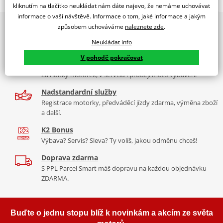
WINDSHIELD MOD. RAFALE INAZUMA 250 13' C/CLEAR
kliknutím na tlačítko neukládat nám dáte najevo, že nemáme uchovávat
informace o vaší návštěvě. Informace o tom, jaké informace a jakým
PUIG byl založen v roce 1964 ve Španělsku. Vyrábí se ve městě
2x multibrand showroom
způsobem uchováváme
naleznete zde
.
Tabulka velikostí
Granollers poblíž Barcelony na ploše 8 000 m² v objektu, který se
9 značek motocyklů, servis, oblečení, doplňky i náhradní
dělí na 3 části: komerční, odlitkovou a kovových součástek. Již 40
Neukládat info
Jak se změřit
díly, to vše v Praze a Liberci
let se účastní nejslavnějších závodů motocyklů po celém světě. V
V pohodě pokračovat
Co když mi to nebude
naší nabídce naleznete doplňky a příslušenství například: plexi,
Více než 30 let zkušeností
padací protektory a mnoho dalšího.
Za řídítky motorek, v servisu i prodeji moto vybavení
Homologation
PDF
Nadstandardní služby
Aerodynamic test
Zobrazit všechny produkty
značky PUIG
PDF
Registrace motorky, předváděcí jízdy zdarma, výměna zboží
Mounting tips
PDF
a další.
K2 Bonus
Výbava? Servis? Sleva? Ty volíš, jakou odměnu chceš!
Doprava zdarma
S PPL Parcel Smart máš dopravu na každou objednávku
ZDARMA.
Buďte o jednu stopu blíž k novinkám a akcím ze světa