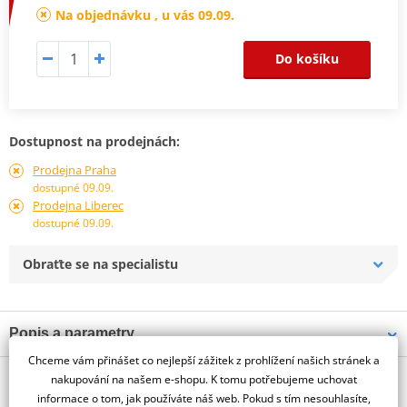
Na objednávku , u vás 09.09.
Do košíku
Dostupnost na prodejnách:
Prodejna Praha
dostupné 09.09.
Prodejna Liberec
dostupné 09.09.
Obraťte se na specialistu
Popis a parametry
Chceme vám přinášet co nejlepší zážitek z prohlížení našich stránek a
Jsme autorizovaný
O výrobci
dealer značky PUIG
nakupování na našem e-shopu. K tomu potřebujeme uchovat
informace o tom, jak používáte náš web. Pokud s tím nesouhlasíte,