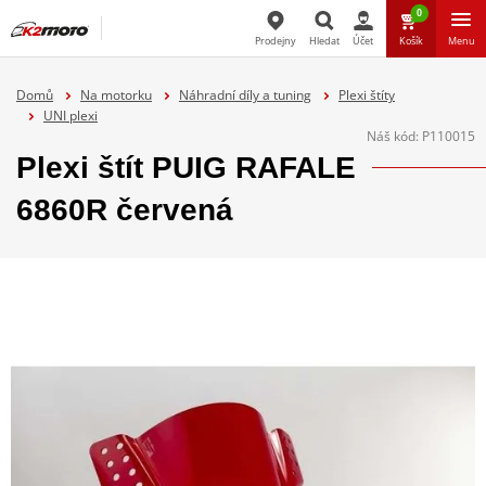
0
Prodejny
Hledat
Účet
Košík
Menu
Hledat
Domů
Na motorku
Náhradní díly a tuning
Plexi štíty
UNI plexi
Náš kód:
P110015
Plexi štít PUIG RAFALE
6860R červená