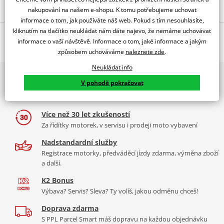
Popis a parametry
nakupování na našem e-shopu. K tomu potřebujeme uchovat
informace o tom, jak používáte náš web. Pokud s tím nesouhlasíte,
Jsme autorizovaný
kliknutím na tlačítko neukládat nám dáte najevo, že nemáme uchovávat
O výrobci
dealer značky PUIG
informace o vaší návštěvě. Informace o tom, jaké informace a jakým
WINDSHIELD MOD. RAFALE INAZUMA 250 13' C/BLUE
způsobem uchováváme
naleznete zde
.
Neukládat info
PUIG byl založen v roce 1964 ve Španělsku. Vyrábí se ve městě
2x multibrand showroom
Tabulka velikostí
Granollers poblíž Barcelony na ploše 8 000 m² v objektu, který se
V pohodě pokračovat
9 značek motocyklů, servis, oblečení, doplňky i náhradní
dělí na 3 části: komerční, odlitkovou a kovových součástek. Již 40
Jak se změřit
díly, to vše v Praze a Liberci
let se účastní nejslavnějších závodů motocyklů po celém světě. V
Co když mi to nebude
naší nabídce naleznete doplňky a příslušenství například: plexi,
Více než 30 let zkušeností
padací protektory a mnoho dalšího.
Za řídítky motorek, v servisu i prodeji moto vybavení
Homologation
PDF
Nadstandardní služby
Aerodynamic test
Zobrazit všechny produkty
značky PUIG
PDF
Registrace motorky, předváděcí jízdy zdarma, výměna zboží
Mounting tips
PDF
a další.
K2 Bonus
Výbava? Servis? Sleva? Ty volíš, jakou odměnu chceš!
Doprava zdarma
S PPL Parcel Smart máš dopravu na každou objednávku