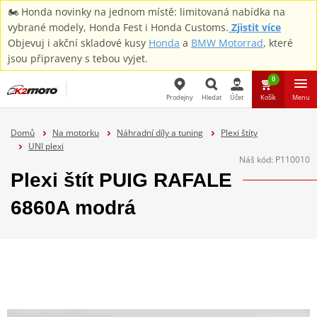
🏍️ Honda novinky na jednom místě: limitovaná nabídka na
vybrané modely, Honda Fest i Honda Customs.
Zjistit více
Objevuj i akční skladové kusy
Honda
a
BMW Motorrad
, které
jsou připraveny s tebou vyjet.
0
Prodejny
Hledat
Účet
Košík
Menu
Hledat
Domů
Na motorku
Náhradní díly a tuning
Plexi štíty
UNI plexi
Náš kód:
P110010
Plexi štít PUIG RAFALE
6860A modrá