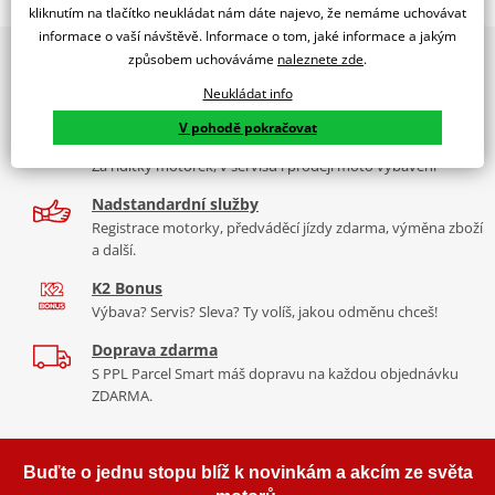
WINDSHIELD MOD. RAFALE KAWASAKI ER6N 12' C/BLACK
kliknutím na tlačítko neukládat nám dáte najevo, že nemáme uchovávat
informace o vaší návštěvě. Informace o tom, jaké informace a jakým
PUIG byl založen v roce 1964 ve Španělsku. Vyrábí se ve městě
2x multibrand showroom
způsobem uchováváme
naleznete zde
.
Tabulka velikostí
Granollers poblíž Barcelony na ploše 8 000 m² v objektu, který se
9 značek motocyklů, servis, oblečení, doplňky i náhradní
dělí na 3 části: komerční, odlitkovou a kovových součástek. Již 40
Neukládat info
Jak se změřit
díly, to vše v Praze a Liberci
let se účastní nejslavnějších závodů motocyklů po celém světě. V
V pohodě pokračovat
Co když mi to nebude
naší nabídce naleznete doplňky a příslušenství například: plexi,
Více než 30 let zkušeností
padací protektory a mnoho dalšího.
Za řídítky motorek, v servisu i prodeji moto vybavení
Homologation
PDF
Nadstandardní služby
Aerodynamic test
Zobrazit všechny produkty
značky PUIG
PDF
Registrace motorky, předváděcí jízdy zdarma, výměna zboží
Mounting tips
PDF
a další.
K2 Bonus
Výbava? Servis? Sleva? Ty volíš, jakou odměnu chceš!
Doprava zdarma
S PPL Parcel Smart máš dopravu na každou objednávku
ZDARMA.
Buďte o jednu stopu blíž k novinkám a akcím ze světa