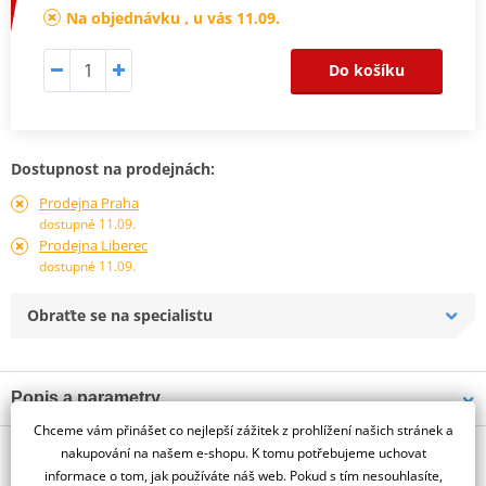
Na objednávku , u vás 11.09.
Do košíku
Dostupnost na prodejnách:
Prodejna Praha
dostupné 11.09.
Prodejna Liberec
dostupné 11.09.
Obraťte se na specialistu
Popis a parametry
Chceme vám přinášet co nejlepší zážitek z prohlížení našich stránek a
Jsme autorizovaný
O výrobci
dealer značky PUIG
nakupování na našem e-shopu. K tomu potřebujeme uchovat
informace o tom, jak používáte náš web. Pokud s tím nesouhlasíte,