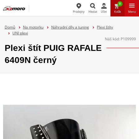
0
Prodejny
Hledat
Účet
Košík
Menu
Hledat
Domů
Na motorku
Náhradní díly a tuning
Plexi štíty
UNI plexi
Náš kód:
P109999
Plexi štít PUIG RAFALE
6409N černý