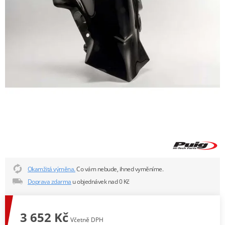
Okamžitá výměna.
Co vám nebude, ihned vyměníme.
Doprava zdarma
u objednávek nad 0 Kč
3 652 Kč
Včetně DPH