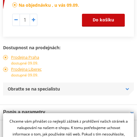
Na objednávku , u vás 09.09.
Do košíku
Dostupnost na prodejnách:
Prodejna Praha
dostupné 09.09.
Prodejna Liberec
dostupné 09.09.
Obraťte se na specialistu
Popis a parametry
Chceme vám přinášet co nejlepší zážitek z prohlížení našich stránek a
Jsme autorizovaný
O výrobci
dealer značky PUIG
nakupování na našem e-shopu. K tomu potřebujeme uchovat
informace o tom, jak používáte náš web. Pokud s tím nesouhlasíte,