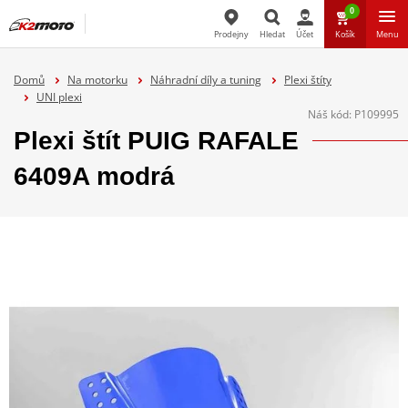
0
Prodejny
Hledat
Účet
Košík
Menu
Hledat
Domů
Na motorku
Náhradní díly a tuning
Plexi štíty
UNI plexi
Náš kód:
P109995
Plexi štít PUIG RAFALE
6409A modrá