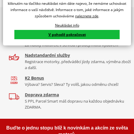
WINDSHIELD MOD. RAFALE KAWASAKI ER6N 12' C/BLUE
kliknutím na tlačítko neukládat nám dáte najevo, že nemáme uchovávat
informace o vaší návštěvě. Informace o tom, jaké informace a jakým
PUIG byl založen v roce 1964 ve Španělsku. Vyrábí se ve městě
2x multibrand showroom
způsobem uchováváme
naleznete zde
.
Tabulka velikostí
Granollers poblíž Barcelony na ploše 8 000 m² v objektu, který se
9 značek motocyklů, servis, oblečení, doplňky i náhradní
dělí na 3 části: komerční, odlitkovou a kovových součástek. Již 40
Neukládat info
Jak se změřit
díly, to vše v Praze a Liberci
let se účastní nejslavnějších závodů motocyklů po celém světě. V
V pohodě pokračovat
Co když mi to nebude
naší nabídce naleznete doplňky a příslušenství například: plexi,
Více než 30 let zkušeností
padací protektory a mnoho dalšího.
Za řídítky motorek, v servisu i prodeji moto vybavení
Homologation
PDF
Nadstandardní služby
Aerodynamic test
Zobrazit všechny produkty
značky PUIG
PDF
Registrace motorky, předváděcí jízdy zdarma, výměna zboží
Mounting tips
PDF
a další.
K2 Bonus
Výbava? Servis? Sleva? Ty volíš, jakou odměnu chceš!
Doprava zdarma
S PPL Parcel Smart máš dopravu na každou objednávku
ZDARMA.
Buďte o jednu stopu blíž k novinkám a akcím ze světa