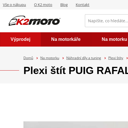
Vše o nákupu
O K2 moto
Blog
Kontakt
Výprodej
Na motorkáře
Na motorku
Domů
Na motorku
Náhradní díly a tuning
Plexi štíty
Plexi štít PUIG RAF