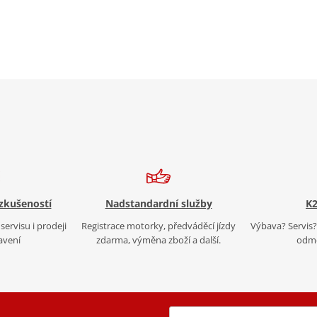
 zkušeností
Nadstandardní služby
K2
servisu i prodeji
Registrace motorky, předváděcí jízdy
Výbava? Servis? 
avení
zdarma, výměna zboží a další.
odmě