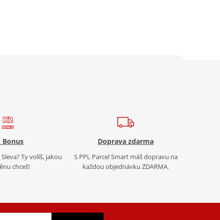
 Bonus
Doprava zdarma
Sleva? Ty volíš, jakou
S PPL Parcel Smart máš dopravu na
nu chceš!
každou objednávku ZDARMA.