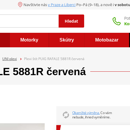
Navštivte nás
v Praze a Liberci
Po–Pá (9–18), a nově i
v sobot
Po
Hledat
Ko
Motorky
Skútry
Motobazar
UNI plexi
Plexi štít PUIG RAFALE 5881R červená
ALE 5881R červená
Okamžitá výměna.
Co vám
nebude, ihned vyměníme.