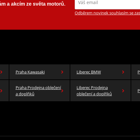
ám a akcím ze světa motorů.
Odběrem novinek souhlasím se zas
Praha Kawasaki
Liberec BMW
P
Praha Prodejna oblečení
Liberec Prodejna
P
a doplňků
oblečení a doplňků