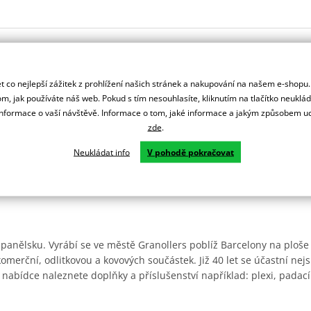
 co nejlepší zážitek z prohlížení našich stránek a nakupování na našem e-shopu
m, jak používáte náš web. Pokud s tím nesouhlasíte, kliknutím na tlačítko neuklá
formace o vaší návštěvě. Informace o tom, jaké informace a jakým způsobem
zde
.
Neukládat info
V pohodě pokračovat
Španělsku. Vyrábí se ve městě Granollers poblíž Barcelony na ploše
: komerční, odlitkovou a kovových součástek. Již 40 let se účastní ne
 nabídce naleznete doplňky a příslušenství například: plexi, padací