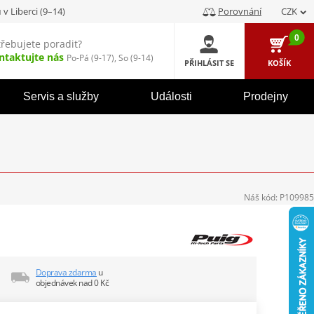
u
v Liberci (9–14)
Porovnání
CZK
0
třebujete poradit?
ntaktujte nás
Po-Pá (9-17), So (9-14)
PŘIHLÁSIT SE
KOŠÍK
Servis a služby
Události
Prodejny
Náš kód:
P109985
Doprava zdarma
u
objednávek nad 0 Kč