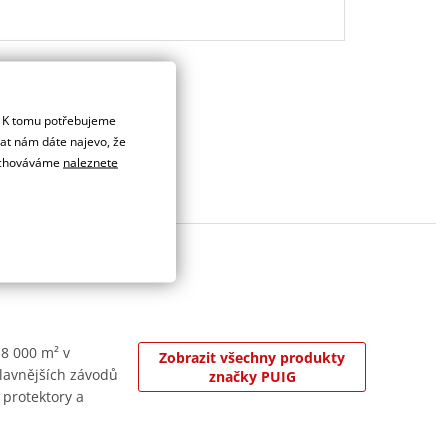
. K tomu potřebujeme
dat nám dáte najevo, že
 uchováváme
naleznete
 8 000 m² v
Zobrazit všechny produkty
jslavnějších závodů
značky PUIG
 protektory a