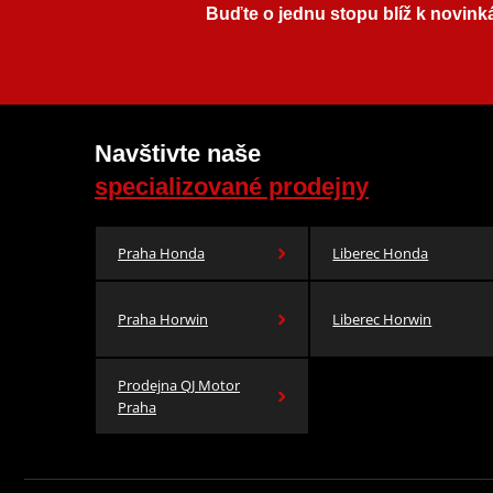
Buďte o jednu stopu blíž k novink
Navštivte naše
specializované prodejny
Praha Honda
Liberec Honda
Praha Horwin
Liberec Horwin
Prodejna QJ Motor
Praha