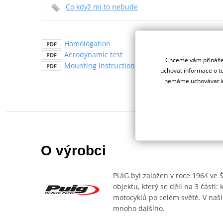
Co když mi to nebude
Homologation
PDF
Aerodynamic test
PDF
Chceme vám přinášet
Mounting instruction
PDF
uchovat informace o to
nemáme uchovávat in
O výrobci
PUIG byl založen v roce 1964 ve 
objektu, který se dělí na 3 části
motocyklů po celém světě. V naší
mnoho dalšího.