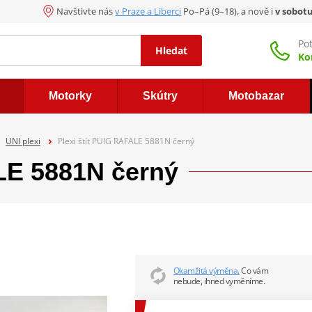
Navštivte nás
v Praze a Liberci
Po–Pá (9–18), a nově i
v sobot
Po
Hledat
Ko
Motorky
Skútry
Motobazar
UNI plexi
Plexi štít PUIG RAFALE 5881N černý
LE 5881N černý
Okamžitá výměna.
Co vám
nebude, ihned vyměníme.