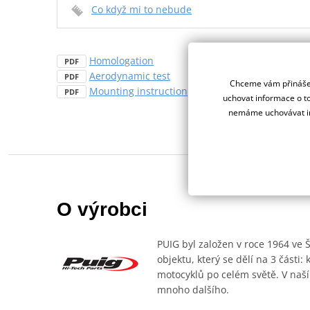
Co když mi to nebude
Homologation
PDF
Aerodynamic test
PDF
Chceme vám přinášet
Mounting instruction
PDF
uchovat informace o to
nemáme uchovávat in
O výrobci
PUIG byl založen v roce 1964 ve 
objektu, který se dělí na 3 části
motocyklů po celém světě. V naší
mnoho dalšího.