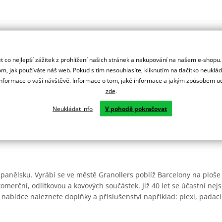
 co nejlepší zážitek z prohlížení našich stránek a nakupování na našem e-shopu
m, jak používáte náš web. Pokud s tím nesouhlasíte, kliknutím na tlačítko neuklá
formace o vaší návštěvě. Informace o tom, jaké informace a jakým způsobem
zde
.
Neukládat info
V pohodě pokračovat
Španělsku. Vyrábí se ve městě Granollers poblíž Barcelony na ploše
: komerční, odlitkovou a kovových součástek. Již 40 let se účastní ne
 nabídce naleznete doplňky a příslušenství například: plexi, padací