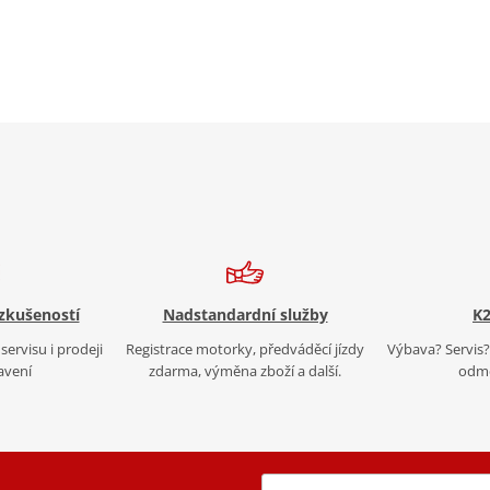
 zkušeností
Nadstandardní služby
K2
servisu i prodeji
Registrace motorky, předváděcí jízdy
Výbava? Servis? 
avení
zdarma, výměna zboží a další.
odmě