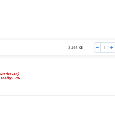
3 495 Kč
autorizovaný
 značky PUIG