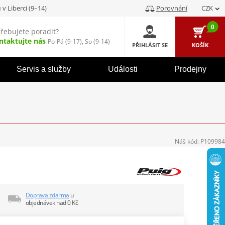
u
v Liberci (9–14)
Porovnání
CZK
0
třebujete poradit?
ntaktujte nás
Po-Pá (9-17), So (9-14)
PŘIHLÁSIT SE
KOŠÍK
Servis a služby
Události
Prodejny
Náš kód:
P109984
Doprava zdarma
u
objednávek nad 0 Kč