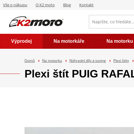
Vše o nákupu
O K2 moto
Blog
Kontakt
Výprodej
Na motorkáře
Na motorku
Domů
Na motorku
Náhradní díly a tuning
Plexi štíty
Plexi štít PUIG RAFA