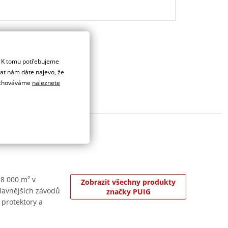
. K tomu potřebujeme
dat nám dáte najevo, že
 uchováváme
naleznete
 8 000 m² v
Zobrazit všechny produkty
jslavnějších závodů
značky PUIG
 protektory a