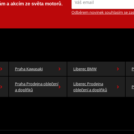
ám a akcím ze světa motorů.
Odběrem novinek souhlasím se zas
Praha Kawasaki
Liberec BMW
P
Praha Prodejna oblečení
Liberec Prodejna
P
a doplňků
oblečení a doplňků