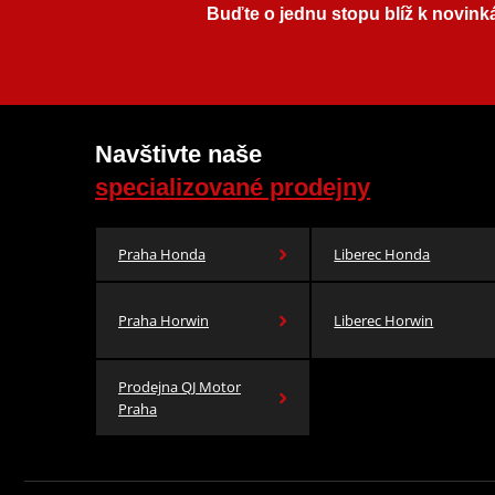
Buďte o jednu stopu blíž k novink
Navštivte naše
specializované prodejny
Praha Honda
Liberec Honda
Praha Horwin
Liberec Horwin
Prodejna QJ Motor
Praha