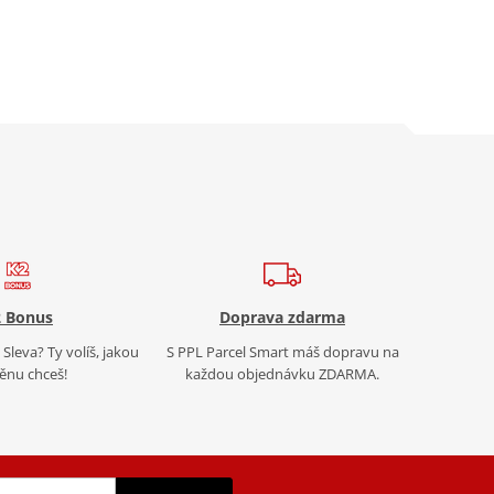
 Bonus
Doprava zdarma
Sleva? Ty volíš, jakou
S PPL Parcel Smart máš dopravu na
nu chceš!
každou objednávku ZDARMA.