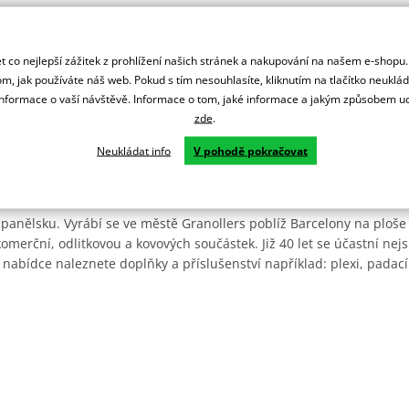
 co nejlepší zážitek z prohlížení našich stránek a nakupování na našem e-shopu
m, jak používáte náš web. Pokud s tím nesouhlasíte, kliknutím na tlačítko neuklá
formace o vaší návštěvě. Informace o tom, jaké informace a jakým způsobem
zde
.
Neukládat info
V pohodě pokračovat
Španělsku. Vyrábí se ve městě Granollers poblíž Barcelony na ploše
: komerční, odlitkovou a kovových součástek. Již 40 let se účastní ne
 nabídce naleznete doplňky a příslušenství například: plexi, padací