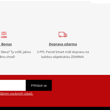
 Bonus
Doprava zdarma
Sleva? Ty volíš, jakou
S PPL Parcel Smart máš dopravu na
nu chceš!
každou objednávku ZDARMA.
Přihlásit se
íláním osobních údajů.