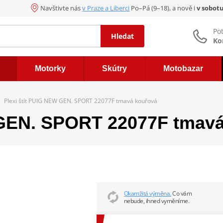
Navštivte nás
v Praze a Liberci
Po–Pá (9–18), a nově i
v sobot
Po
Hledat
Ko
Motorky
Skútry
Motobazar
Plexi štít PUIG NEW GEN. SPORT 22077F tmavá kouřová
 GEN. SPORT 22077F tmav
Okamžitá výměna.
Co vám
nebude, ihned vyměníme.