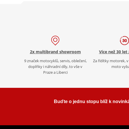
2x multibrand showroom
Více než 30 let
9 značek motocyklů, servis, oblečení,
Za řídítky motorek, v 
doplňky i náhradní díly, to vše v
moto vyb
Praze a Liberci
Buďte o jednu stopu blíž k novink