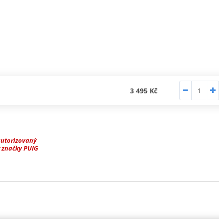
3 495 Kč
autorizovaný
 značky PUIG