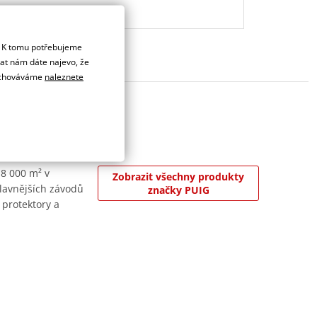
. K tomu potřebujeme
dat nám dáte najevo, že
 uchováváme
naleznete
 8 000 m² v
Zobrazit všechny produkty
jslavnějších závodů
značky PUIG
 protektory a