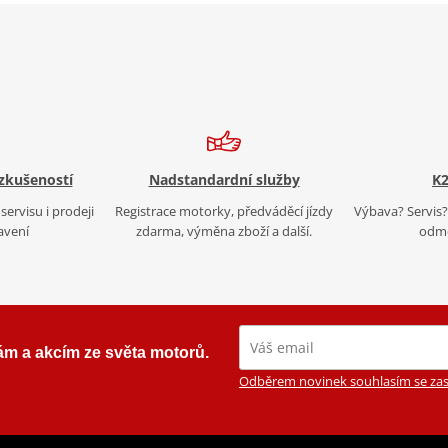
 zkušeností
Nadstandardní služby
K2
servisu i prodeji
Registrace motorky, předváděcí jízdy
Výbava? Servis? 
avení
zdarma, výměna zboží a další.
odmě
ám a akcím ze světa motorů.
Odběrem novinek souhlasím se zas