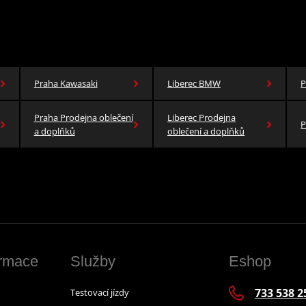
Praha Kawasaki
Liberec BMW
P
Praha Prodejna oblečení
Liberec Prodejna
P
a doplňků
oblečení a doplňků
ormace
Služby
Eshop
733 538 2
Testovací jízdy