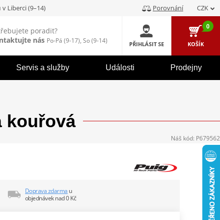
u
v Liberci (9–14)
Porovnání
CZK
0
třebujete poradit?
ntaktujte nás
Po-Pá (9-17), So (9-14)
PŘIHLÁSIT SE
KOŠÍK
Servis a služby
Události
Prodejny
á kouřová
Náš kód:
P679562
Doprava zdarma
u
objednávek nad 0 Kč