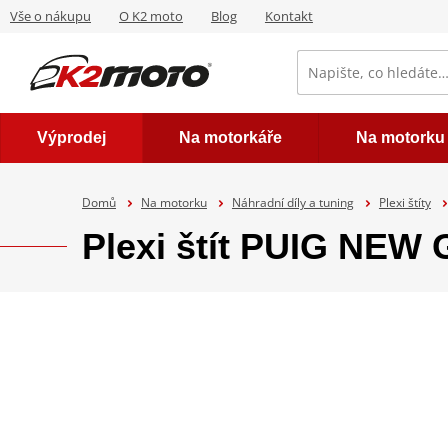
Vše o nákupu
O K2 moto
Blog
Kontakt
Výprodej
Na motorkáře
Na motorku
Domů
Na motorku
Náhradní díly a tuning
Plexi štíty
Plexi štít PUIG NEW