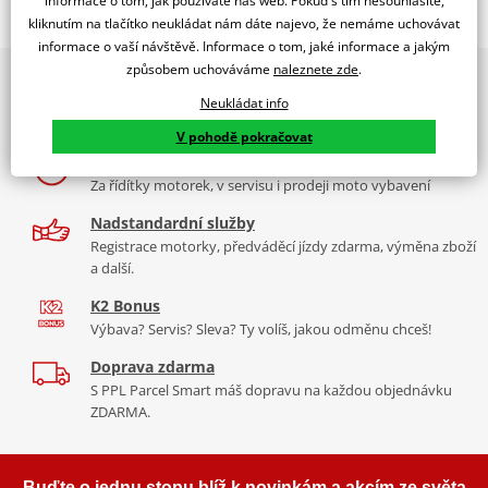
informace o tom, jak používáte náš web. Pokud s tím nesouhlasíte,
kliknutím na tlačítko neukládat nám dáte najevo, že nemáme uchovávat
HARLEY DAVIDSON ROAD GLIDE FLTRX 24'
informace o vaší návštěvě. Informace o tom, jaké informace a jakým
PUIG byl založen v roce 1964 ve Španělsku. Vyrábí se ve městě
způsobem uchováváme
naleznete zde
.
2x multibrand showroom
Tabulka velikostí
Granollers poblíž Barcelony na ploše 8 000 m² v objektu, který se
9 značek motocyklů, servis, oblečení, doplňky i náhradní
Neukládat info
dělí na 3 části: komerční, odlitkovou a kovových součástek. Již 40
Jak se změřit
díly, to vše v Praze a Liberci
let se účastní nejslavnějších závodů motocyklů po celém světě. V
V pohodě pokračovat
Co když mi to nebude
naší nabídce naleznete doplňky a příslušenství například: plexi,
Více než 30 let zkušeností
padací protektory a mnoho dalšího.
Za řídítky motorek, v servisu i prodeji moto vybavení
Nadstandardní služby
Zobrazit všechny produkty
značky PUIG
Registrace motorky, předváděcí jízdy zdarma, výměna zboží
a další.
K2 Bonus
Výbava? Servis? Sleva? Ty volíš, jakou odměnu chceš!
Doprava zdarma
S PPL Parcel Smart máš dopravu na každou objednávku
ZDARMA.
Buďte o jednu stopu blíž k novinkám a akcím ze světa