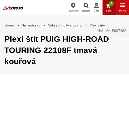
0
Prodejny
Hledat
Účet
Košík
Menu
Hledat
Domů
Na motorku
Náhradní díly a tuning
Plexi štíty
Náš kód:
P687462
Plexi štít PUIG HIGH-ROAD
TOURING 22108F tmavá
kouřová