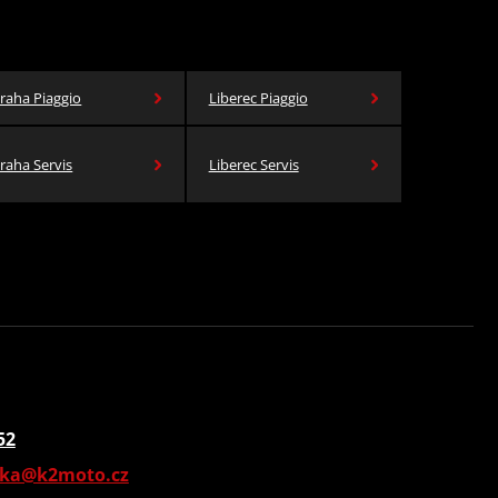
raha Piaggio
Liberec Piaggio
raha Servis
Liberec Servis
52
vka@k2moto.cz