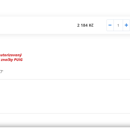
2 184 Kč
autorizovaný
 značky PUIG
7'