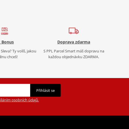
 Bonus
Doprava zdarma
Sleva? Ty volíš, jakou
S PPL Parcel Smart máš dopravu na
nu chceš!
každou objednávku ZDARMA.
Přihlásit se
íláním osobních údajů.