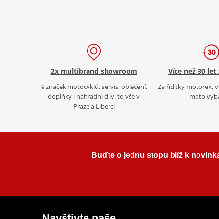
2x multibrand showroom
Více než 30 let
9 značek motocyklů, servis, oblečení,
Za řídítky motorek, v 
doplňky i náhradní díly, to vše v
moto vyb
Praze a Liberci
Buďte o jednu stopu blíž k novink
Navštivte naše