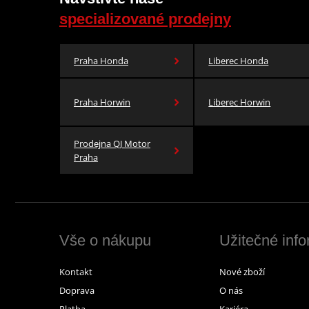
specializované prodejny
Praha Honda
Liberec Honda
Praha Horwin
Liberec Horwin
Prodejna QJ Motor
Praha
Vše o nákupu
Užitečné inf
Kontakt
Nové zboží
Doprava
O nás
Platba
Kariéra