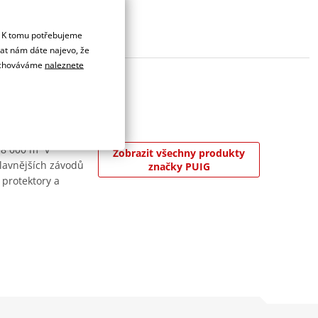
. K tomu potřebujeme
dat nám dáte najevo, že
 uchováváme
naleznete
 8 000 m² v
Zobrazit všechny produkty
jslavnějších závodů
značky PUIG
 protektory a