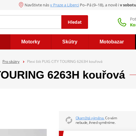
Navštivte nás
v Praze a Liberci
Po–Pá (9–18), a nově i
v sobot
Po
Hledat
Ko
Motorky
Skútry
Motobazar
Pro skútry
Plexi štít PUIG CITY TOURING 6263H kouřová
Y TOURING 6263H kouřová
Okamžitá výměna.
Co vám
nebude, ihned vyměníme.