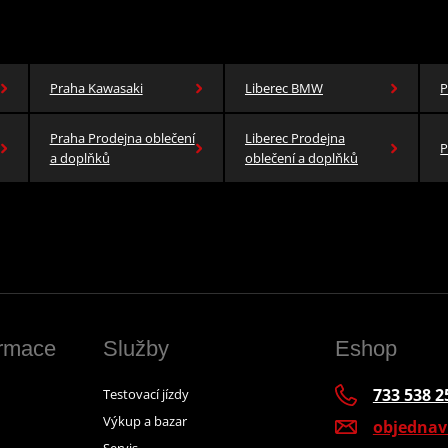
Praha Kawasaki
Liberec BMW
P
Praha Prodejna oblečení
Liberec Prodejna
P
a doplňků
oblečení a doplňků
ormace
Služby
Eshop
733 538 2
Testovací jízdy
Výkup a bazar
objedna
Servis