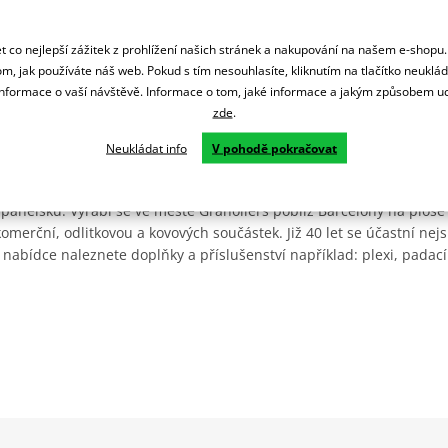
 co nejlepší zážitek z prohlížení našich stránek a nakupování na našem e-shopu
m, jak používáte náš web. Pokud s tím nesouhlasíte, kliknutím na tlačítko neuklá
formace o vaší návštěvě. Informace o tom, jaké informace a jakým způsobem
zde
.
Neukládat info
V pohodě pokračovat
Španělsku. Vyrábí se ve městě Granollers poblíž Barcelony na ploše
: komerční, odlitkovou a kovových součástek. Již 40 let se účastní ne
 nabídce naleznete doplňky a příslušenství například: plexi, padací