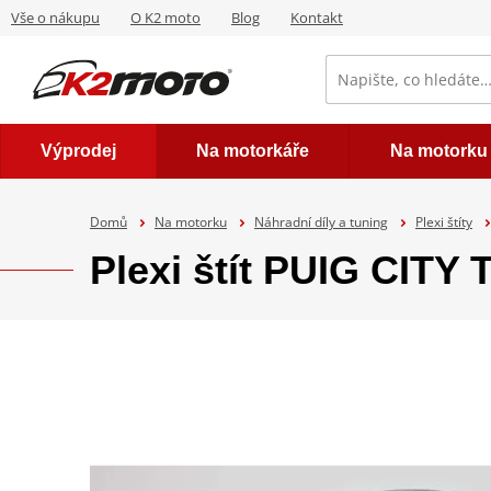
Vše o nákupu
O K2 moto
Blog
Kontakt
Výprodej
Na motorkáře
Na motorku
Domů
Na motorku
Náhradní díly a tuning
Plexi štíty
Plexi štít PUIG CIT