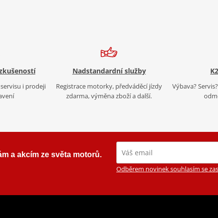
 zkušeností
Nadstandardní služby
K2
servisu i prodeji
Registrace motorky, předváděcí jízdy
Výbava? Servis? 
avení
zdarma, výměna zboží a další.
odmě
ám a akcím ze světa motorů.
Odběrem novinek souhlasím se zas