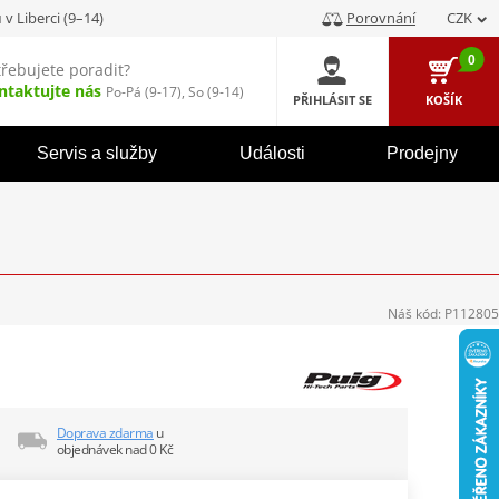
u
v Liberci (9–14)
Porovnání
CZK
0
třebujete poradit?
ntaktujte nás
Po-Pá (9-17), So (9-14)
PŘIHLÁSIT SE
KOŠÍK
Servis a služby
Události
Prodejny
Náš kód:
P112805
Doprava zdarma
u
objednávek nad 0 Kč