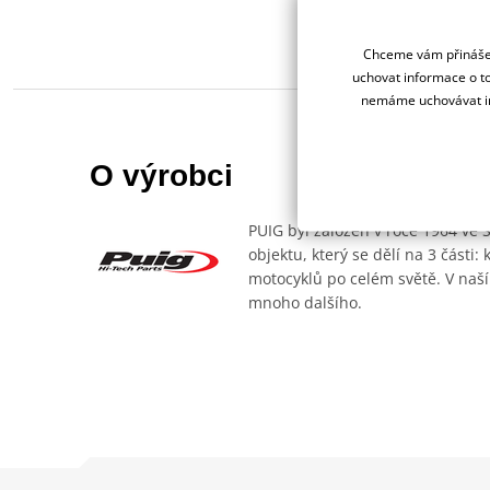
Chceme vám přinášet
uchovat informace o to
nemáme uchovávat in
O výrobci
PUIG byl založen v roce 1964 ve 
objektu, který se dělí na 3 části
motocyklů po celém světě. V naší
mnoho dalšího.