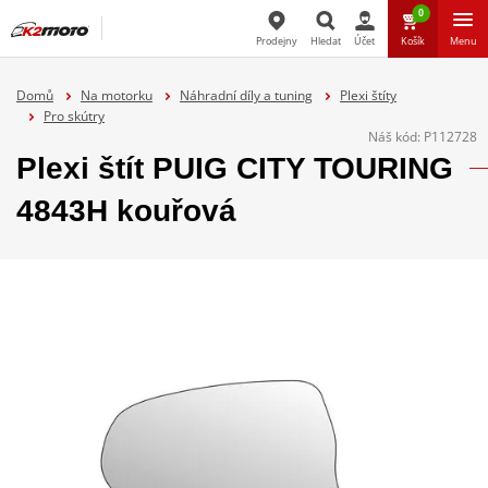
0
Prodejny
Hledat
Účet
Košík
Menu
Hledat
Domů
Na motorku
Náhradní díly a tuning
Plexi štíty
Pro skútry
Náš kód:
P112728
Plexi štít PUIG CITY TOURING
4843H kouřová