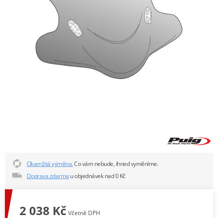
Okamžitá výměna.
Co vám nebude, ihned vyměníme.
Doprava zdarma
u objednávek nad 0 Kč
2 038 Kč
Včetně DPH