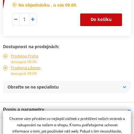
Na objednávku , u vás 09.09.
Do košíku
Dostupnost na prodejnách:
Prodejna Praha
dostupné 09.09.
Prodejna Liberec
dostupné 09.09.
Obraťte se na specialistu
Popis a parametry
Chceme vám přinášet co nejlepší zážitek z prohlížení našich stránek a
Jsme autorizovaný
O výrobci
dealer značky PUIG
nakupování na našem e-shopu. K tomu potřebujeme uchovat
informace o tom, jak používáte náš web. Pokud s tím nesouhlasíte,