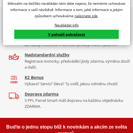
WINDSHIELD CITY TOURIING DAELIM S1 125 C/SMOKE
kliknutím na tlačítko neukládat nám dáte najevo, že nemáme uchovávat
informace o vaší návštěvě. Informace o tom, jaké informace a jakým
PUIG byl založen v roce 1964 ve Španělsku. Vyrábí se ve městě
2x multibrand showroom
způsobem uchováváme
naleznete zde
.
Tabulka velikostí
Granollers poblíž Barcelony na ploše 8 000 m² v objektu, který se
9 značek motocyklů, servis, oblečení, doplňky i náhradní
dělí na 3 části: komerční, odlitkovou a kovových součástek. Již 40
Neukládat info
Jak se změřit
díly, to vše v Praze a Liberci
let se účastní nejslavnějších závodů motocyklů po celém světě. V
V pohodě pokračovat
Co když mi to nebude
naší nabídce naleznete doplňky a příslušenství například: plexi,
Více než 30 let zkušeností
padací protektory a mnoho dalšího.
Za řídítky motorek, v servisu i prodeji moto vybavení
Mounting tips
PDF
Nadstandardní služby
Zobrazit všechny produkty
značky PUIG
Registrace motorky, předváděcí jízdy zdarma, výměna zboží
a další.
K2 Bonus
Výbava? Servis? Sleva? Ty volíš, jakou odměnu chceš!
Doprava zdarma
S PPL Parcel Smart máš dopravu na každou objednávku
ZDARMA.
Buďte o jednu stopu blíž k novinkám a akcím ze světa