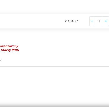
2 184 Kč
autorizovaný
 značky PUIG
/