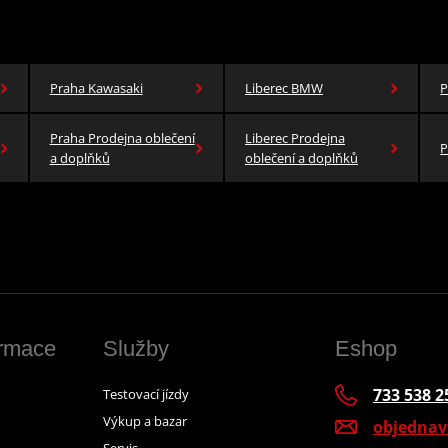
Praha Kawasaki
Liberec BMW
P
Praha Prodejna oblečení
Liberec Prodejna
P
a doplňků
oblečení a doplňků
ormace
Služby
Eshop
733 538 2
Testovací jízdy
Výkup a bazar
objedna
Servis