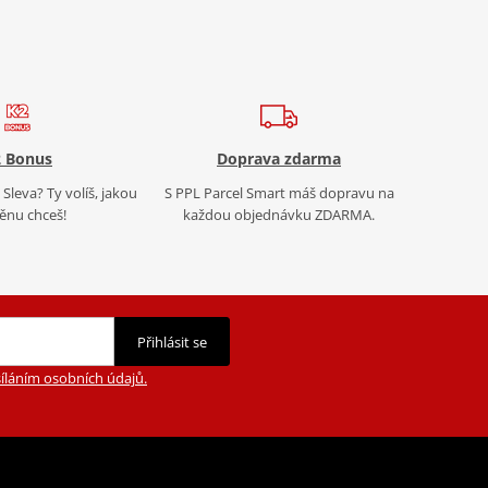
 Bonus
Doprava zdarma
Sleva? Ty volíš, jakou
S PPL Parcel Smart máš dopravu na
nu chceš!
každou objednávku ZDARMA.
Přihlásit se
íláním osobních údajů.