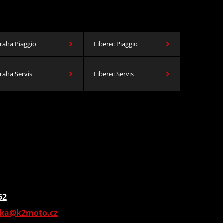
raha Piaggio
Liberec Piaggio
raha Servis
Liberec Servis
52
vka@k2moto.cz