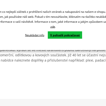
 co nejlepší zážitek z prohlížení našich stránek a nakupování na našem e-shopu
m, jak používáte náš web. Pokud s tím nesouhlasíte, kliknutím na tlačítko neuklá
formace o vaší návštěvě. Informace o tom, jaké informace a jakým způsobem
zde
.
Neukládat info
V pohodě pokračovat
Španělsku. Vyrábí se ve městě Granollers poblíž Barcelony na ploše
: komerční, odlitkovou a kovových součástek. Již 40 let se účastní ne
 nabídce naleznete doplňky a příslušenství například: plexi, padací