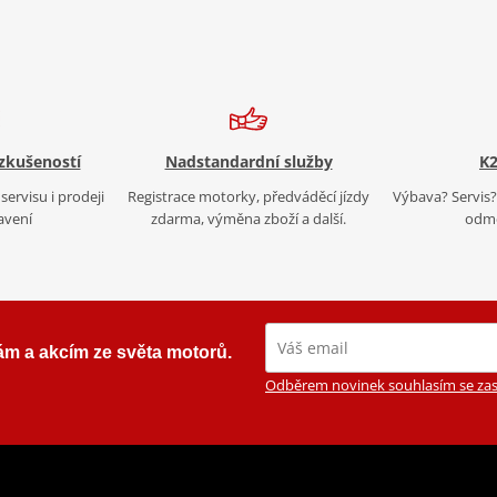
 zkušeností
Nadstandardní služby
K2
servisu i prodeji
Registrace motorky, předváděcí jízdy
Výbava? Servis? 
avení
zdarma, výměna zboží a další.
odmě
ám a akcím ze světa motorů.
Odběrem novinek souhlasím se zas