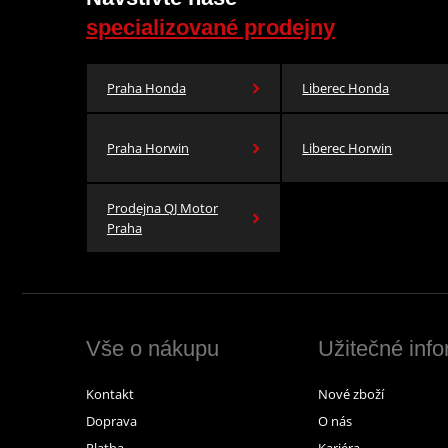
specializované prodejny
Praha Honda
Liberec Honda
Praha Horwin
Liberec Horwin
Prodejna QJ Motor
Praha
Vše o nákupu
Užitečné inf
Kontakt
Nové zboží
Doprava
O nás
Platba
Kariéra