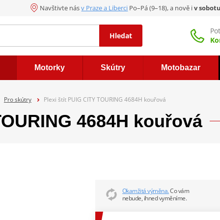
Navštivte nás
v Praze a Liberci
Po–Pá (9–18), a nově i
v sobot
Po
Hledat
Ko
Motorky
Skútry
Motobazar
Pro skútry
Plexi štít PUIG CITY TOURING 4684H kouřová
Y TOURING 4684H kouřová
Okamžitá výměna.
Co vám
nebude, ihned vyměníme.