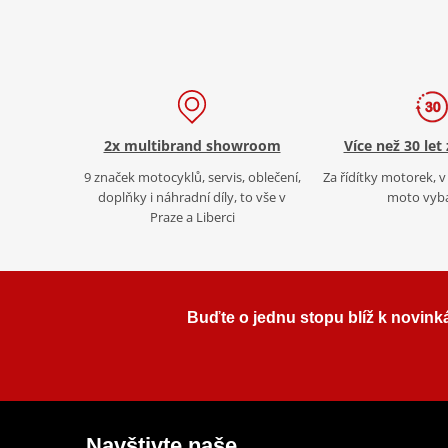
2x multibrand showroom
Více než 30 let
9 značek motocyklů, servis, oblečení,
Za řídítky motorek, v 
doplňky i náhradní díly, to vše v
moto vyb
Praze a Liberci
Buďte o jednu stopu blíž k novink
Navštivte naše