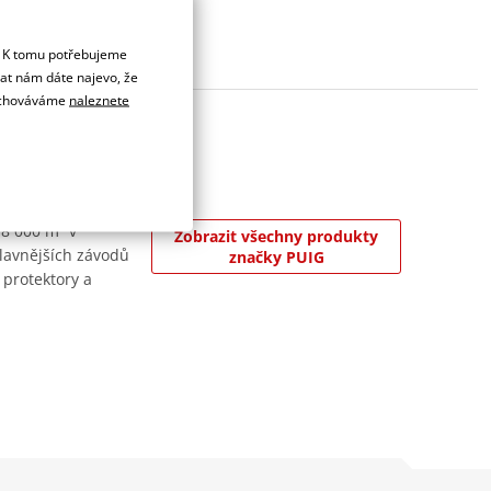
. K tomu potřebujeme
dat nám dáte najevo, že
 uchováváme
naleznete
 8 000 m² v
Zobrazit všechny produkty
jslavnějších závodů
značky PUIG
 protektory a