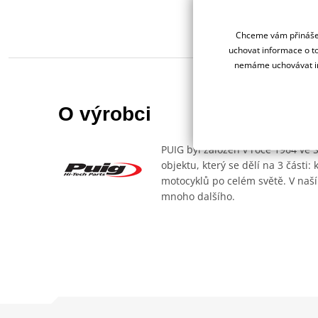
Chceme vám přinášet
uchovat informace o to
nemáme uchovávat in
O výrobci
PUIG byl založen v roce 1964 ve 
objektu, který se dělí na 3 části
motocyklů po celém světě. V naší
mnoho dalšího.