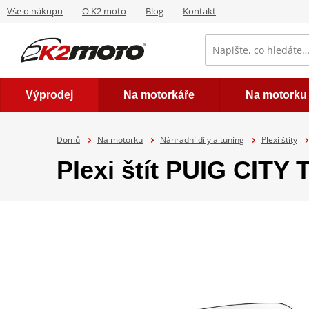
Vše o nákupu
O K2 moto
Blog
Kontakt
Výprodej
Na motorkáře
Na motorku
Domů
Na motorku
Náhradní díly a tuning
Plexi štíty
Plexi štít PUIG CIT