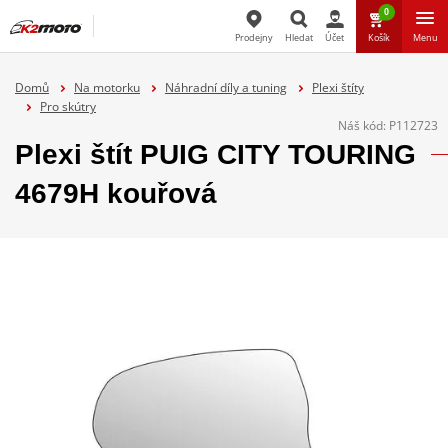
0
Prodejny
Hledat
Účet
Košík
Menu
Hledat
Domů
Na motorku
Náhradní díly a tuning
Plexi štíty
Pro skútry
Náš kód:
P112723
Plexi štít PUIG CITY TOURING
4679H kouřová