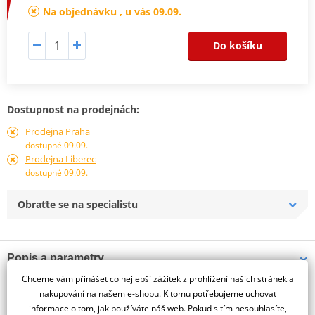
Na objednávku , u vás 09.09.
Do košíku
Dostupnost na prodejnách:
Prodejna Praha
dostupné 09.09.
Prodejna Liberec
dostupné 09.09.
Obraťte se na specialistu
Popis a parametry
Chceme vám přinášet co nejlepší zážitek z prohlížení našich stránek a
Jsme autorizovaný
O výrobci
dealer značky PUIG
nakupování na našem e-shopu. K tomu potřebujeme uchovat
informace o tom, jak používáte náš web. Pokud s tím nesouhlasíte,