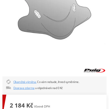
Okamžitá výměna.
Co vám nebude, ihned vyměníme.
Doprava zdarma
u objednávek nad 0 Kč
2 184 Kč
Včetně DPH