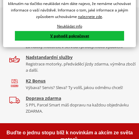
WINDSHIELD CITY TOURING PEUGEOT VIVACITY 04-08'C/H
kliknutím na tlačítko neukládat nám dáte najevo, že nemáme uchovávat
informace o vaší návštěvě. Informace o tom, jaké informace a jakým
PUIG byl založen v roce 1964 ve Španělsku. Vyrábí se ve městě
2x multibrand showroom
způsobem uchováváme
naleznete zde
.
Tabulka velikostí
Granollers poblíž Barcelony na ploše 8 000 m² v objektu, který se
9 značek motocyklů, servis, oblečení, doplňky i náhradní
dělí na 3 části: komerční, odlitkovou a kovových součástek. Již 40
Neukládat info
Jak se změřit
díly, to vše v Praze a Liberci
let se účastní nejslavnějších závodů motocyklů po celém světě. V
V pohodě pokračovat
Co když mi to nebude
naší nabídce naleznete doplňky a příslušenství například: plexi,
Více než 30 let zkušeností
padací protektory a mnoho dalšího.
Za řídítky motorek, v servisu i prodeji moto vybavení
Mounting tips
PDF
Nadstandardní služby
Zobrazit všechny produkty
značky PUIG
Registrace motorky, předváděcí jízdy zdarma, výměna zboží
a další.
K2 Bonus
Výbava? Servis? Sleva? Ty volíš, jakou odměnu chceš!
Doprava zdarma
S PPL Parcel Smart máš dopravu na každou objednávku
ZDARMA.
Buďte o jednu stopu blíž k novinkám a akcím ze světa