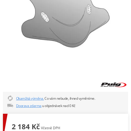
Okamžitá výměna.
Co vám nebude, ihned vyměníme.
Doprava zdarma
u objednávek nad 0 Kč
2 184 Kč
Včetně DPH