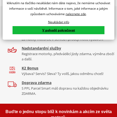
WINDSHIELD CITY TOURING PIAGGIO NGR 50 POWER 05-17
kliknutím na tlačítko neukládat nám dáte najevo, že nemáme uchovávat
informace o vaší návštěvě. Informace o tom, jaké informace a jakým
PUIG byl založen v roce 1964 ve Španělsku. Vyrábí se ve městě
2x multibrand showroom
způsobem uchováváme
naleznete zde
.
Tabulka velikostí
Granollers poblíž Barcelony na ploše 8 000 m² v objektu, který se
9 značek motocyklů, servis, oblečení, doplňky i náhradní
dělí na 3 části: komerční, odlitkovou a kovových součástek. Již 40
Neukládat info
Jak se změřit
díly, to vše v Praze a Liberci
let se účastní nejslavnějších závodů motocyklů po celém světě. V
V pohodě pokračovat
Co když mi to nebude
naší nabídce naleznete doplňky a příslušenství například: plexi,
Více než 30 let zkušeností
padací protektory a mnoho dalšího.
Za řídítky motorek, v servisu i prodeji moto vybavení
Mounting tips
PDF
Nadstandardní služby
Zobrazit všechny produkty
značky PUIG
Registrace motorky, předváděcí jízdy zdarma, výměna zboží
a další.
K2 Bonus
Výbava? Servis? Sleva? Ty volíš, jakou odměnu chceš!
Doprava zdarma
S PPL Parcel Smart máš dopravu na každou objednávku
ZDARMA.
Buďte o jednu stopu blíž k novinkám a akcím ze světa