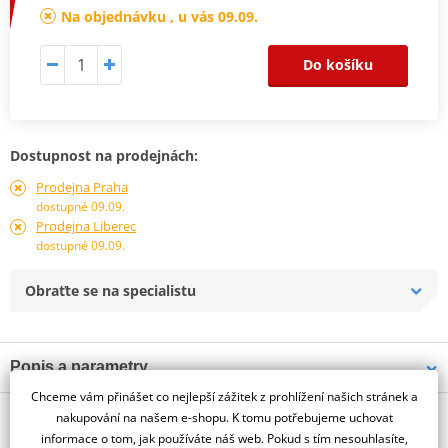
Na objednávku , u vás 09.09.
Do košíku
Dostupnost na prodejnách:
Prodejna Praha
dostupné 09.09.
Prodejna Liberec
dostupné 09.09.
Obraťte se na specialistu
Popis a parametry
Chceme vám přinášet co nejlepší zážitek z prohlížení našich stránek a
Jsme autorizovaný
O výrobci
dealer značky PUIG
nakupování na našem e-shopu. K tomu potřebujeme uchovat
informace o tom, jak používáte náš web. Pokud s tím nesouhlasíte,