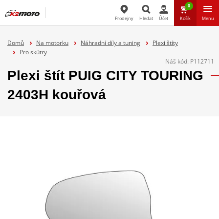
0
Prodejny
Hledat
Účet
Košík
Menu
Hledat
Domů
Na motorku
Náhradní díly a tuning
Plexi štíty
Pro skútry
Náš kód:
P112711
Plexi štít PUIG CITY TOURING
2403H kouřová