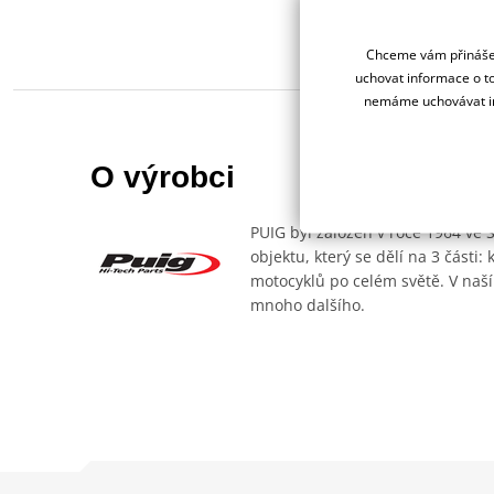
Chceme vám přinášet
uchovat informace o to
nemáme uchovávat in
O výrobci
PUIG byl založen v roce 1964 ve 
objektu, který se dělí na 3 části
motocyklů po celém světě. V naší
mnoho dalšího.