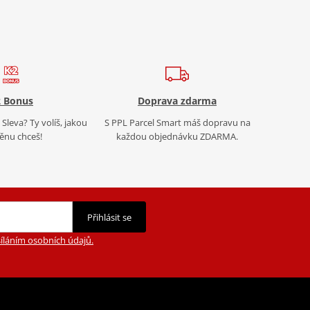
 Bonus
Doprava zdarma
Sleva? Ty volíš, jakou
S PPL Parcel Smart máš dopravu na
nu chceš!
každou objednávku ZDARMA.
Přihlásit se
íláním osobních údajů.