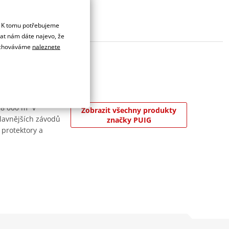
. K tomu potřebujeme
dat nám dáte najevo, že
 uchováváme
naleznete
 8 000 m² v
Zobrazit všechny produkty
jslavnějších závodů
značky PUIG
 protektory a