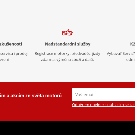
 zkušeností
Nadstandardní služby
K2
servisu i prodeji
Registrace motorky, předváděcí jízdy
Výbava? Servis? 
avení
zdarma, výměna zboží a další.
odmě
ám a akcím ze světa motorů.
Odběrem novinek souhlasím se zas