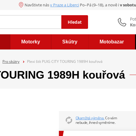
Navštivte nás
v Praze a Liberci
Po–Pá (9–18), a nově i
v sobot
Po
Hledat
Ko
Motorky
Skútry
Motobazar
Pro skútry
Plexi štít PUIG CITY TOURING 1989H kouřová
Y TOURING 1989H kouřová
Okamžitá výměna.
Co vám
nebude, ihned vyměníme.