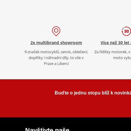
2x multibrand showroom
Více než 30 let
9 značek motocyklů, servis, oblečení,
Za řídítky motorek, v 
doplňky i náhradní díly, to vše v
moto vyb
Praze a Liberci
Buďte o jednu stopu blíž k novink
Navštivte naše