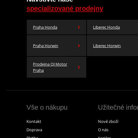
specializované prodejny
Praha Honda
Liberec Honda
Praha Horwin
Liberec Horwin
Prodejna QJ Motor
Praha
Vše o nákupu
Užitečné inf
Kontakt
Nové zboží
Doprava
O nás
Platba
Kariéra