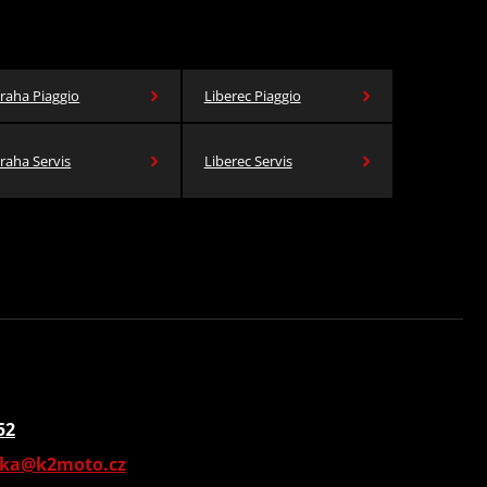
raha Piaggio
Liberec Piaggio
raha Servis
Liberec Servis
52
vka@k2moto.cz