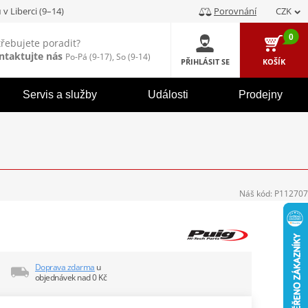
u
v Liberci (9–14)
Porovnání
CZK
0
třebujete poradit?
ntaktujte nás
Po-Pá (9-17), So (9-14)
PŘIHLÁSIT SE
KOŠÍK
Servis a služby
Události
Prodejny
Náš kód:
P112707
Doprava zdarma
u
objednávek nad 0 Kč