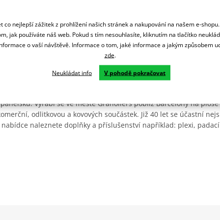
 co nejlepší zážitek z prohlížení našich stránek a nakupování na našem e-shopu
m, jak používáte náš web. Pokud s tím nesouhlasíte, kliknutím na tlačítko neuklá
formace o vaší návštěvě. Informace o tom, jaké informace a jakým způsobem
zde
.
Neukládat info
V pohodě pokračovat
Španělsku. Vyrábí se ve městě Granollers poblíž Barcelony na ploše
: komerční, odlitkovou a kovových součástek. Již 40 let se účastní ne
 nabídce naleznete doplňky a příslušenství například: plexi, padací