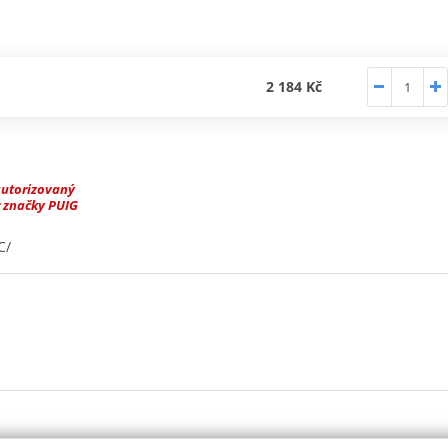
2 184 Kč
autorizovaný
 značky PUIG
C/