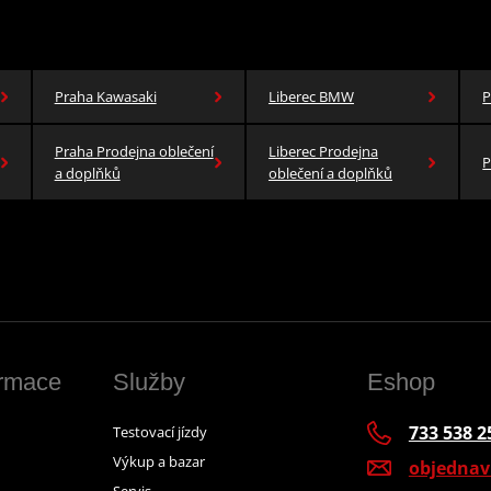
Praha Kawasaki
Liberec BMW
P
Praha Prodejna oblečení
Liberec Prodejna
P
a doplňků
oblečení a doplňků
ormace
Služby
Eshop
733 538 2
Testovací jízdy
Výkup a bazar
objedna
Servis