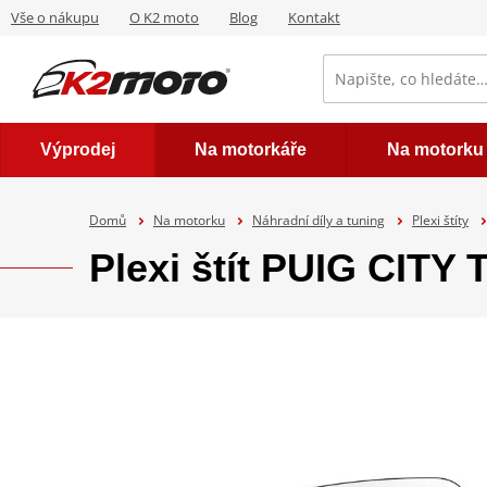
Vše o nákupu
O K2 moto
Blog
Kontakt
Výprodej
Na motorkáře
Na motorku
Domů
Na motorku
Náhradní díly a tuning
Plexi štíty
Plexi štít PUIG CIT