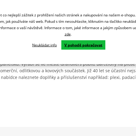
 co nejlepší zážitek z prohlížení našich stránek a nakupování na našem e-shopu
m, jak používáte náš web. Pokud s tím nesouhlasíte, kliknutím na tlačítko neuklá
formace o vaší návštěvě. Informace o tom, jaké informace a jakým způsobem
zde
.
Neukládat info
V pohodě pokračovat
Španělsku. Vyrábí se ve městě Granollers poblíž Barcelony na ploše
: komerční, odlitkovou a kovových součástek. Již 40 let se účastní ne
 nabídce naleznete doplňky a příslušenství například: plexi, padací