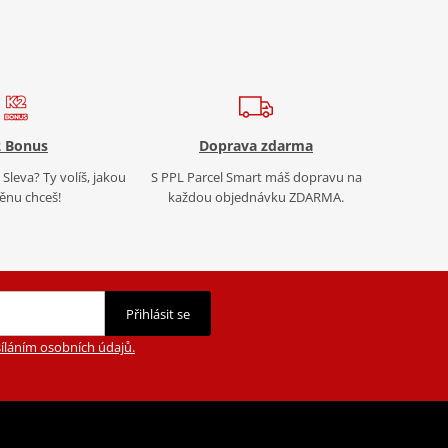
 Bonus
Doprava zdarma
Sleva? Ty volíš, jakou
S PPL Parcel Smart máš dopravu na
nu chceš!
každou objednávku ZDARMA.
Přihlásit se
íláním osobních údajů.