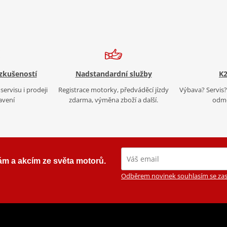
 zkušeností
Nadstandardní služby
K2
servisu i prodeji
Registrace motorky, předváděcí jízdy
Výbava? Servis? 
avení
zdarma, výměna zboží a další.
odmě
ám a akcím ze světa motorů.
Odběrem novinek souhlasím se zas