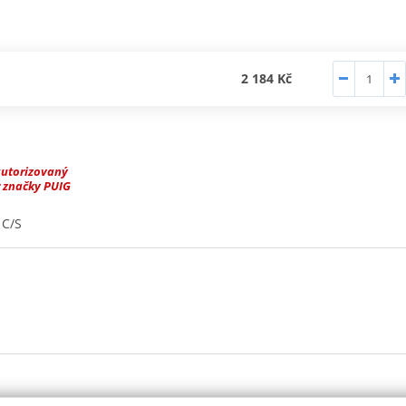
2 184 Kč
autorizovaný
 značky PUIG
 C/S