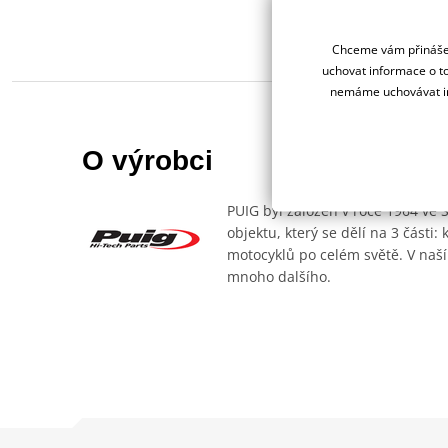
Chceme vám přinášet
uchovat informace o to
nemáme uchovávat in
O výrobci
PUIG byl založen v roce 1964 ve 
objektu, který se dělí na 3 části
motocyklů po celém světě. V naší
mnoho dalšího.