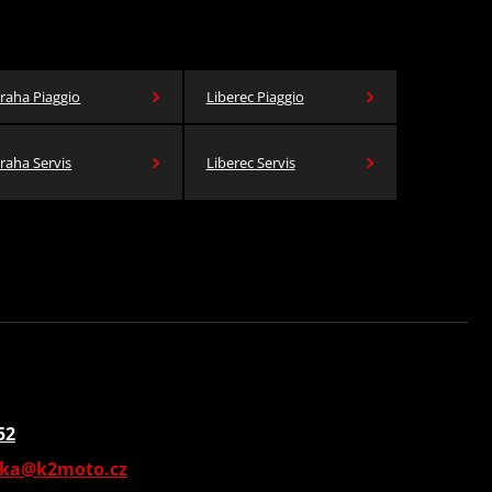
raha Piaggio
Liberec Piaggio
raha Servis
Liberec Servis
52
vka@k2moto.cz