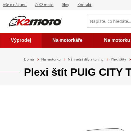
Vše o nákupu
O K2 moto
Blog
Kontakt
Výprodej
Na motorkáře
Na motorku
Domů
Na motorku
Náhradní díly a tuning
Plexi štíty
Plexi štít PUIG CIT