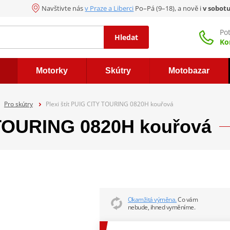
Navštivte nás
v Praze a Liberci
Po–Pá (9–18), a nově i
v sobot
Po
Hledat
Ko
Motorky
Skútry
Motobazar
Pro skútry
Plexi štít PUIG CITY TOURING 0820H kouřová
Y TOURING 0820H kouřová
Okamžitá výměna.
Co vám
nebude, ihned vyměníme.