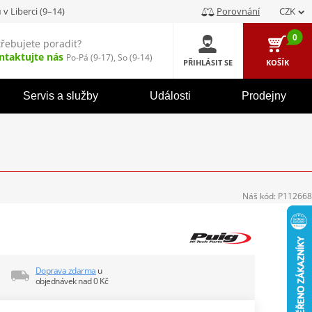
u
v Liberci (9–14)
Porovnání
CZK
0
třebujete poradit?
ntaktujte nás
Po-Pá (9-17), So (9-14)
PŘIHLÁSIT SE
KOŠÍK
Servis a služby
Události
Prodejny
Náš kód:
P112668
Doprava zdarma
u
objednávek nad 0 Kč