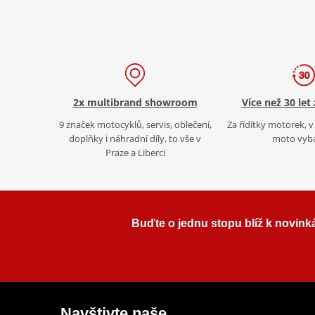
2x multibrand showroom
Více než 30 let
9 značek motocyklů, servis, oblečení,
Za řídítky motorek, v 
doplňky i náhradní díly, to vše v
moto vyb
Praze a Liberci
Buďte o jednu stopu blíž k novink
Navštivte naše