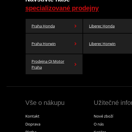
specializované prodejny
Praha Honda
Liberec Honda
Praha Horwin
Liberec Horwin
Prodejna QJ Motor
Praha
Vše o nákupu
Užitečné inf
Kontakt
Nové zboží
Doprava
O nás
Platba
Kariéra