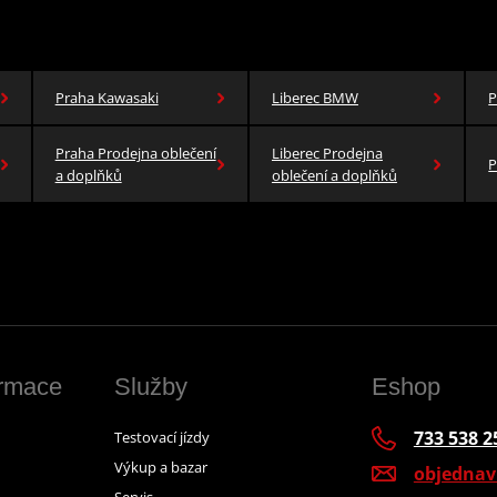
Praha Kawasaki
Liberec BMW
P
Praha Prodejna oblečení
Liberec Prodejna
P
a doplňků
oblečení a doplňků
ormace
Služby
Eshop
733 538 2
Testovací jízdy
Výkup a bazar
objedna
Servis