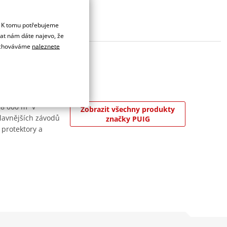
. K tomu potřebujeme
dat nám dáte najevo, že
 uchováváme
naleznete
 8 000 m² v
Zobrazit všechny produkty
jslavnějších závodů
značky PUIG
 protektory a